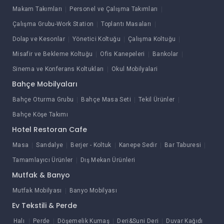
Makam Takımları
Personel ve Çalışma Takımları
Çalışma Grubu-Work Station
Toplantı Masaları
Dolap ve Kesonlar
Yönetici Koltuğu
Çalışma Koltuğu
Misafir ve Bekleme Koltuğu
Ofis Kanepeleri
Bankolar
Sinema ve Konferans Koltukları
Okul Mobilyalari
Bahçe Mobilyaları
Bahçe Oturma Grubu
Bahçe Masa Seti
Tekil Ürünler
Bahçe Köşe Takımı
Hotel Restoran Cafe
Masa
Sandalye
Berjer - Koltuk
Kanepe Sedir
Bar Taburesi
Tamamlayıcı Ürünler
Dış Mekan Ürünleri
Mutfak & Banyo
Mutfak Mobilyası
Banyo Mobilyası
Ev Tekstili & Perde
Halı
Perde
Döşemelik Kumaş
Deri&Suni Deri
Duvar Kağıdı