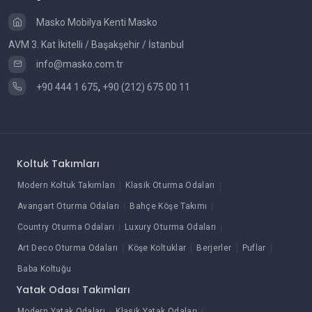
Masko Mobilya Kenti Masko
AVM 3. Kat İkitelli / Başakşehir / İstanbul
info@masko.com.tr
+90 444 1 675
,
+90 (212) 675 00 11
Koltuk Takımları
Modern Koltuk Takımları
Klasik Oturma Odaları
Avangart Oturma Odaları
Bahçe Köşe Takımı
Country Oturma Odaları
Luxury Oturma Odaları
Art Deco Oturma Odaları
Köşe Koltuklar
Berjerler
Puflar
Baba Koltuğu
Yatak Odası Takımları
Modern Yatak Odaları
Klasik Yatak Odaları