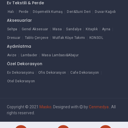
Ev Tekstili & Perde
Halı
Perde
Döşemelik Kumaş
Deri&Suni Deri
Duvar Kağıdı
Aksesuarlar
Sehpa
Genel Aksesuar
Masa
Sandalye
Kitaplık
Ayna
Dresuar
Tablo Çerçeve
Mutfak Köşe Takımı
KONSOL
Aydınlatma
Avize
Lambader
Masa Lambası&Abajur
Özel Dekorasyon
Ev Dekorasyonu
Ofis Dekorasyon
Cafe Dekorasyon
Otel Dekorasyon
Copyright © 2021
Masko
. Designed with
by
Cenmedya
. All
rights reserved.