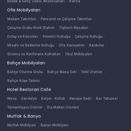
Bebek & Genç Odası Aksesuarları
Ranza
Ofis Mobilyaları
Makam Takımları
Personel ve Çalışma Takımları
Çalışma Grubu-Work Station
Toplantı Masaları
Dolap ve Kesonlar
Yönetici Koltuğu
Çalışma Koltuğu
Misafir ve Bekleme Koltuğu
Ofis Kanepeleri
Bankolar
Sinema ve Konferans Koltukları
Okul Mobilyalari
Bahçe Mobilyaları
Bahçe Oturma Grubu
Bahçe Masa Seti
Tekil Ürünler
Bahçe Köşe Takımı
Hotel Restoran Cafe
Masa
Sandalye
Berjer - Koltuk
Kanepe Sedir
Bar Taburesi
Tamamlayıcı Ürünler
Dış Mekan Ürünleri
Mutfak & Banyo
Mutfak Mobilyası
Banyo Mobilyası