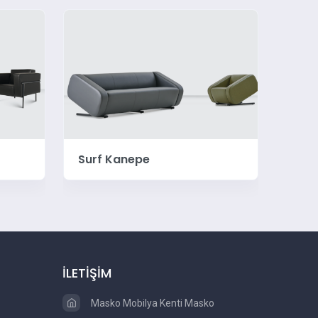
Zipper Kanepe
Zeng
İLETİŞİM
Masko Mobilya Kenti Masko