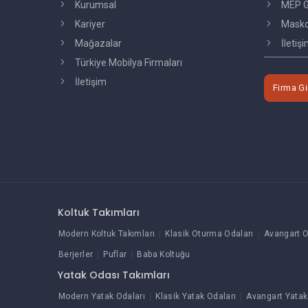
Kurumsal
MEP G
Kariyer
Masko'
Mağazalar
İletiş
Türkiye Mobilya Firmaları
İletişim
Firma Gi
Koltuk Takımları
Modern Koltuk Takımları
Klasik Oturma Odaları
Avangart O
Berjerler
Puflar
Baba Koltuğu
Yatak Odası Takımları
Modern Yatak Odaları
Klasik Yatak Odaları
Avangart Yatak