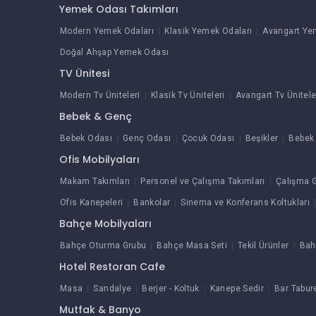
Yemek Odası Takımları
Modern Yemek Odaları
Klasik Yemek Odaları
Avangart Ye
Doğal Ahşap Yemek Odası
TV Ünitesi
Modern Tv Üniteleri
Klasik Tv Üniteleri
Avangart Tv Ünitele
Bebek & Genç
Bebek Odası
Genç Odası
Çocuk Odası
Beşikler
Bebek 
Ofis Mobilyaları
Makam Takımları
Personel ve Çalışma Takımları
Çalışma G
Ofis Kanepeleri
Bankolar
Sinema ve Konferans Koltukları
Bahçe Mobilyaları
Bahçe Oturma Grubu
Bahçe Masa Seti
Tekil Ürünler
Bah
Hotel Restoran Cafe
Masa
Sandalye
Berjer - Koltuk
Kanepe Sedir
Bar Tabur
Mutfak & Banyo