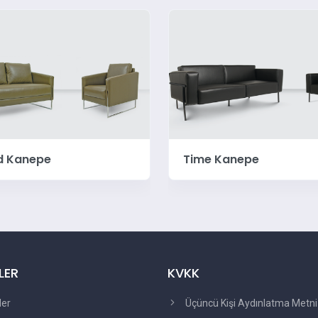
 Kanepe
Surf Kanepe
LER
KVKK
ler
Üçüncü Kişi Aydınlatma Metni