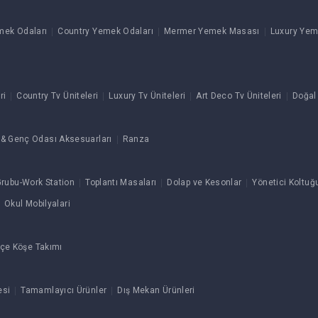
mek Odaları
Country Yemek Odaları
Mermer Yemek Masası
Luxury Yem
ri
Country Tv Üniteleri
Luxury Tv Üniteleri
Art Deco Tv Üniteleri
Doğal
& Genç Odası Aksesuarları
Ranza
rubu-Work Station
Toplantı Masaları
Dolap ve Kesonlar
Yönetici Koltuğ
Okul Mobilyalari
çe Köşe Takımı
esi
Tamamlayıcı Ürünler
Dış Mekan Ürünleri