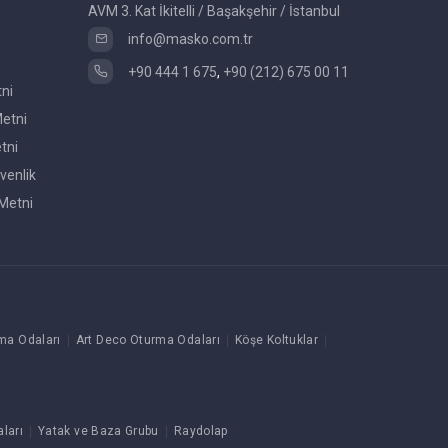
AVM 3. Kat İkitelli / Başakşehir / İstanbul
info@masko.com.tr
+90 444 1 675
,
+90 (212) 675 00 11
tni
etni
tni
venlik
Metni
ma Odaları
Art Deco Oturma Odaları
Köşe Koltuklar
ları
Yatak ve Baza Grubu
Raydolap