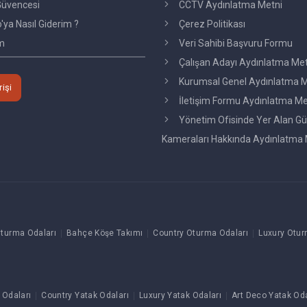
üvencesi
CCTV Aydınlatma Metni
ya Nasıl Giderim ?
Çerez Politikası
im
Veri Sahibi Başvuru Formu
Çalışan Adayı Aydınlatma Me
Kurumsal Genel Aydınlatma M
rişi
İletişim Formu Aydınlatma Me
Yönetim Ofisinde Yer Alan Gü
Kameraları Hakkında Aydınlatma 
turma Odaları
Bahçe Köşe Takımı
Country Oturma Odaları
Luxury Otur
 Odaları
Country Yatak Odaları
Luxury Yatak Odaları
Art Deco Yatak Oda