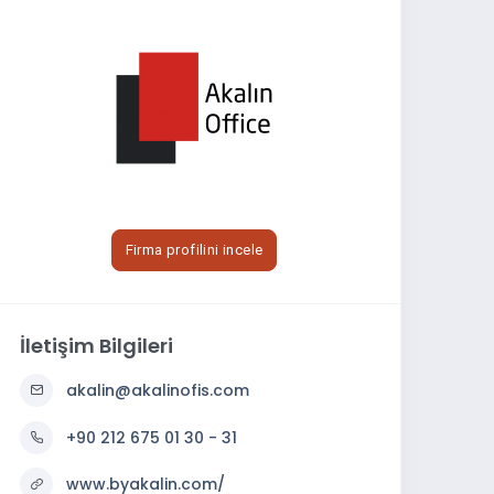
Firma profilini incele
İletişim Bilgileri
akalin@akalinofis.com
+90 212 675 01 30 - 31
www.byakalin.com/