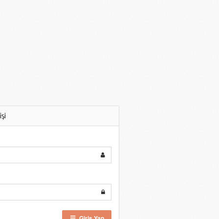
işi
Giriş Yap