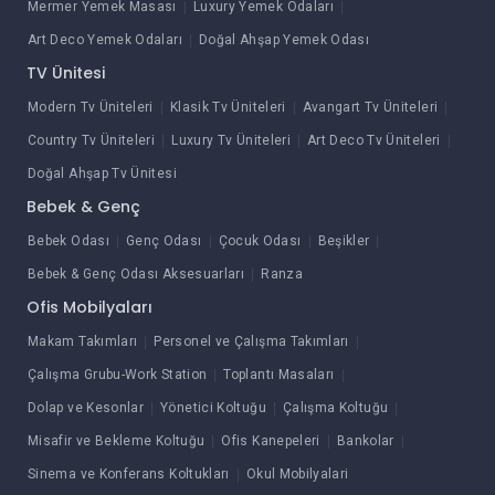
Mermer Yemek Masası
Luxury Yemek Odaları
Art Deco Yemek Odaları
Doğal Ahşap Yemek Odası
TV Ünitesi
Modern Tv Üniteleri
Klasik Tv Üniteleri
Avangart Tv Üniteleri
Country Tv Üniteleri
Luxury Tv Üniteleri
Art Deco Tv Üniteleri
Doğal Ahşap Tv Ünitesi
Bebek & Genç
Bebek Odası
Genç Odası
Çocuk Odası
Beşikler
Bebek & Genç Odası Aksesuarları
Ranza
Ofis Mobilyaları
Makam Takımları
Personel ve Çalışma Takımları
Çalışma Grubu-Work Station
Toplantı Masaları
Dolap ve Kesonlar
Yönetici Koltuğu
Çalışma Koltuğu
Misafir ve Bekleme Koltuğu
Ofis Kanepeleri
Bankolar
Sinema ve Konferans Koltukları
Okul Mobilyalari