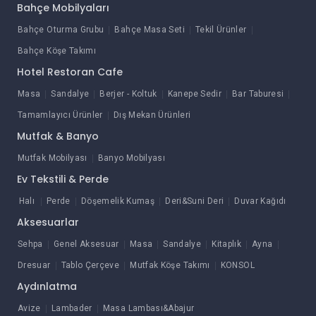
Bahçe Mobilyaları
Bahçe Oturma Grubu
Bahçe Masa Seti
Tekil Ürünler
Bahçe Köşe Takımı
Hotel Restoran Cafe
Masa
Sandalye
Berjer - Koltuk
Kanepe Sedir
Bar Taburesi
Tamamlayıcı Ürünler
Dış Mekan Ürünleri
Mutfak & Banyo
Mutfak Mobilyası
Banyo Mobilyası
Ev Tekstili & Perde
Halı
Perde
Döşemelik Kumaş
Deri&Suni Deri
Duvar Kağıdı
Aksesuarlar
Sehpa
Genel Aksesuar
Masa
Sandalye
Kitaplık
Ayna
Dresuar
Tablo Çerçeve
Mutfak Köşe Takımı
KONSOL
Aydınlatma
Avize
Lambader
Masa Lambası&Abajur