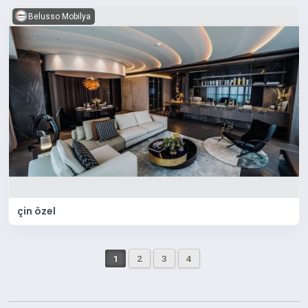
Belusso Mobilya
çin özel
1
2
3
4