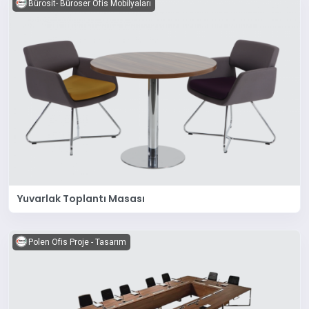
Bürosit- Büroser Ofis Mobilyaları
Yuvarlak Toplantı Masası
Polen Ofis Proje - Tasarım