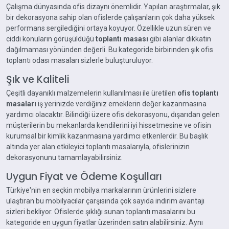
Çalışma dünyasında ofis dizaynı önemlidir. Yapılan araştırmalar, şık
bir dekorasyona sahip olan ofislerde çalışanların çok daha yüksek
performans sergilediğini ortaya koyuyor. Özellikle uzun süren ve
ciddi konuların görüşüldüğü
toplantı masası
gibi alanlar dikkatin
dağılmaması yönünden değerli. Bu kategoride birbirinden şık ofis
toplantı odası masaları sizlerle buluşturuluyor.
Şık ve Kaliteli
Çeşitli dayanıklı malzemelerin kullanılması ile üretilen
ofis toplantı
masaları
iş yerinizde verdiğiniz emeklerin değer kazanmasına
yardımcı olacaktır. Bilindiği üzere ofis dekorasyonu, dışarıdan gelen
müşterilerin bu mekanlarda kendilerini iyi hissetmesine ve ofisin
kurumsal bir kimlik kazanmasına yardımcı etkenlerdir. Bu başlık
altında yer alan etkileyici toplantı masalarıyla, ofislerinizin
dekorasyonunu tamamlayabilirsiniz.
Uygun Fiyat ve Ödeme Koşulları
Türkiye'nin en seçkin mobilya markalarının ürünlerini sizlere
ulaştıran bu mobilyacılar çarşısında çok sayıda indirim avantajı
sizleri bekliyor. Ofislerde şıklığı sunan toplantı masalarını bu
kategoride en uygun fiyatlar üzerinden satın alabilirsiniz. Aynı