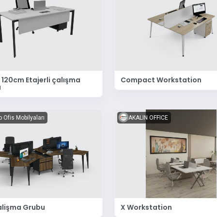
 120cm Etajerli çalışma
Compact Workstation
ı
 Ofis Mobilyaları
AKALIN OFFICE
alişma Grubu
X Workstation