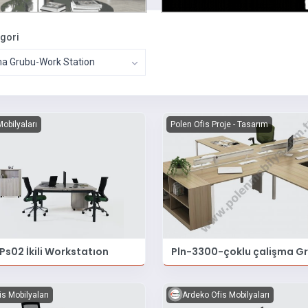
egori
ma Grubu-Work Station
Mobilyaları
Polen Ofis Proje - Tasarım
s02 İkili Workstatıon
Pln-3300-çoklu çalişma G
is Mobilyaları
Ardeko Ofis Mobilyaları