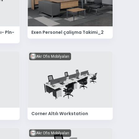
ı- Pln-
Exen Personel çalişma Takimi_2
Akr Ofis Mobilyaları
Corner Altılı Workstation
Akr Ofis Mobilyaları