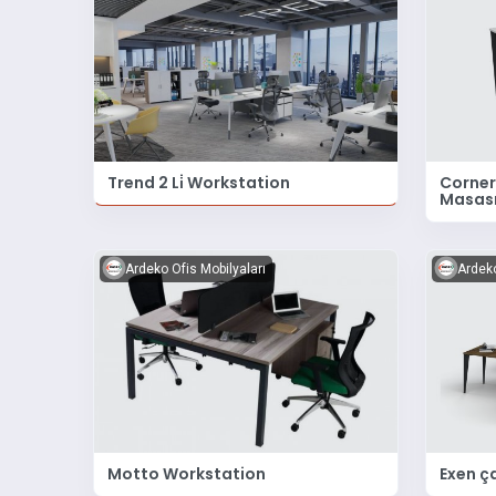
Trend 2 Li̇ Workstation
Corner
Masas
Ardeko Ofis Mobilyaları
Ardeko
Motto Workstation
Exen ç