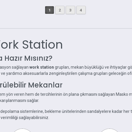
1
2
3
4
rk Station
 Hazır Mısınız?
ivasyon sağlayan
work station
grupları, mekan büyüklüğü ve ihtiyaçlar gö
ği ve yardımcı aksesuarlarla zenginleştirilen çalışma grupları geleceğin ofis
ürülebilir Mekanlar
m yön veren hem de tercihlerinin ön plana çıkmasını sağlayan Masko mob
karşılanmasını sağlar.
n depolama sistemlerine, bekleme ünitelerinden sandalyelere kadar her 
erimliliği sağlayabilirsiniz.