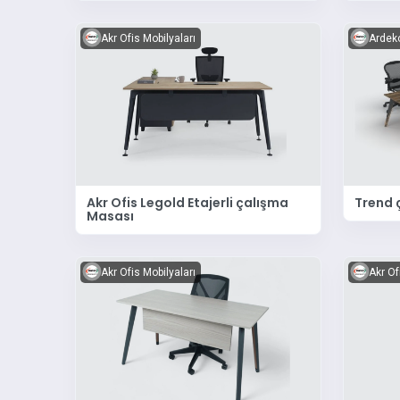
Akr Ofis Mobilyaları
Ardeko
Akr Ofis Legold Etajerli çalışma
Trend 
Masası
Akr Ofis Mobilyaları
Akr Of