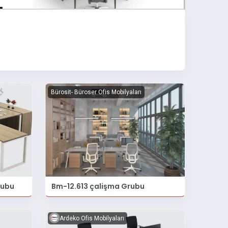
Bürosit- Büroser Ofis Mobilyaları
rubu
Bm-12.613 çalişma Grubu
Ardeko Ofis Mobilyaları