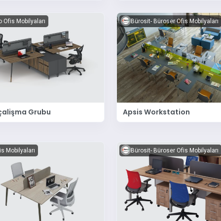
 Ofis Mobilyaları
Bürosit- Büroser Ofis Mobilyaları
çalişma Grubu
Apsis Workstation
is Mobilyaları
Bürosit- Büroser Ofis Mobilyaları