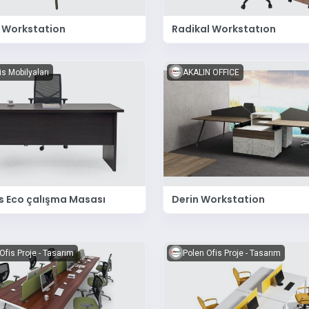
ili Workstation
Radikal Workstatıon
is Mobilyaları
AKALIN OFFICE
is Eco çalışma Masası
Derin Workstation
Ofis Proje - Tasarım
Polen Ofis Proje - Tasarım