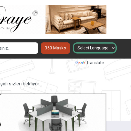
360 Masko
Powered by
Translate
di sizleri bekliyor.