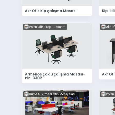
Akr Ofis Kip çalışma Masası
Kip İk
Polen Ofis Proje - Tasarım
Akr Of
Armenos çoklu çalışma Masası-
Akr Of
Pln-3302
Bürosit- Büroser Ofis Mobilyaları
Polen 