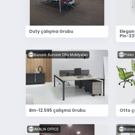
Duty çalışma Grubu
Elegan
Pln-33
Bürosit- Büroser Ofis Mobilyaları
Polen 
Bm-12.595 çalişma Grubu
Otto ç
AKALIN OFFICE
Bürosi