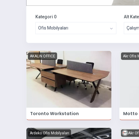
Kategori 0
Alt Kat
Ofis Mobilyaları
Çalış
AKALIN OFFICE
Akr Ofis 
Toronto Workstation
Motto P
Ardeko Ofis Mobilyaları
Akr Of