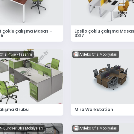
t çoklu çalışma Masası-
Epsilo çoklu çalışma Masas
15
3317
Ofis Proje - Tasarım
Ardeko Ofis Mobilyaları
alışma Grubu
Mi̇ra Workstation
t- Büroser Ofis Mobilyaları
Ardeko Ofis Mobilyaları