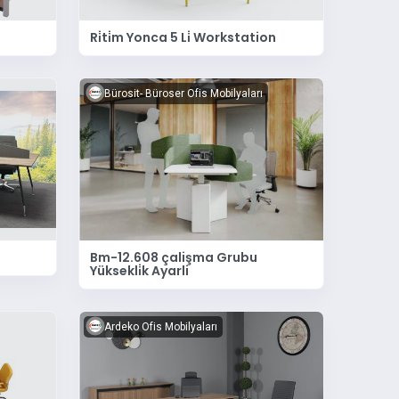
Ri̇ti̇m Yonca 5 Li̇ Workstation
Bürosit- Büroser Ofis Mobilyaları
Bm-12.608 çalişma Grubu
Yüksekli̇k Ayarli
Ardeko Ofis Mobilyaları