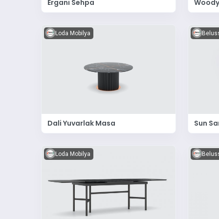
Ergani Sehpa
Woody
Loda Mobilya
Belus
Dali Yuvarlak Masa
Sun Sa
Loda Mobilya
Belus