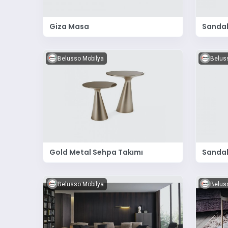
Giza Masa
Sandal
Belusso Mobilya
Belus
Gold Metal Sehpa Takımı
Sandal
Belusso Mobilya
Belus