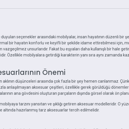
aç duyulan seçenekler arasındaki mobilyalar, insan hayatının düzenli bir 
bir hayatın konforlu ve keyifli bir şekilde idame ettirebilmesi için, m
ın vazgeçilmez unsurlarıdır. Fakat bu eşyaları daha kullanışlı bir hale ge
eridir. Özellikle mobilyalara getirdiği karakterin yanı sıra aynı zamanda 
sesuarlarının Önemi
aklının düşünceleri arasında çok fazla bir şey hemen canlanmaz. Çünkü 
zla anlaşılmayan aksesuar çeşitleri, özellikle gerek görüldüğü dönemle
rının ana gövdesini oluşturan parçaların dışında görsel olarak ön plana 
obilyaya tarzını yansıtan ve şıklığı getiren aksesuar modelleridir. O yü
altında hazırlanmış tarz aksesuarlar tercih edilmelidir.