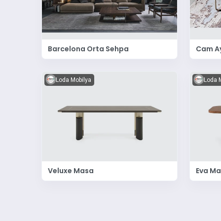
Barcelona Orta Sehpa
Cam Ay
Loda Mobilya
Loda 
Veluxe Masa
Eva M