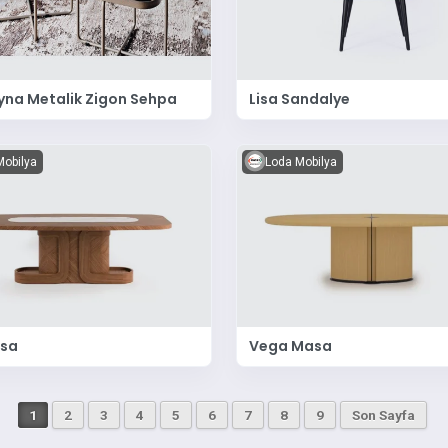
na Metalik Zigon Sehpa
Lisa Sandalye
Mobilya
Loda Mobilya
asa
Vega Masa
1
2
3
4
5
6
7
8
9
Son Sayfa