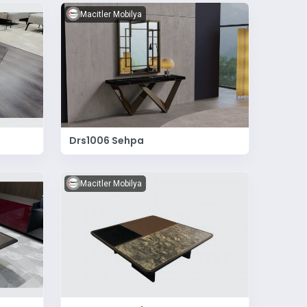
Macitler Mobilya
Drs1006 Sehpa
Macitler Mobilya