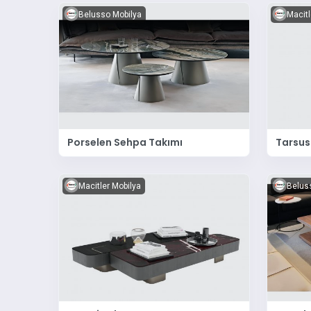
Belusso Mobilya
Macitl
Porselen Sehpa Takımı
Tarsus
Macitler Mobilya
Belus