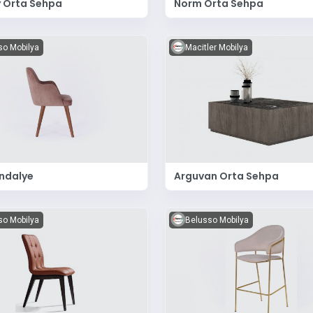
 Orta Sehpa
Norm Orta Sehpa
so Mobilya
Macitler Mobilya
ndalye
Arguvan Orta Sehpa
so Mobilya
Belusso Mobilya