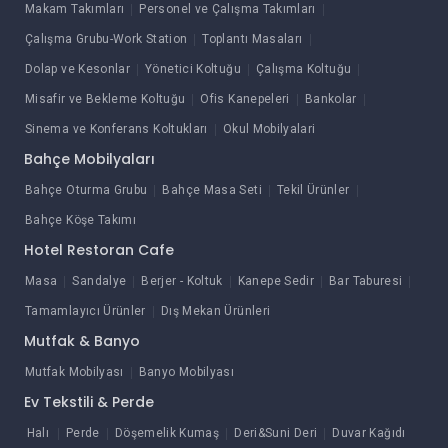
Makam Takımları
Personel ve Çalışma Takımları
Çalışma Grubu-Work Station
Toplantı Masaları
Dolap ve Kesonlar
Yönetici Koltuğu
Çalışma Koltuğu
Misafir ve Bekleme Koltuğu
Ofis Kanepeleri
Bankolar
Sinema ve Konferans Koltukları
Okul Mobilyalari
Bahçe Mobilyaları
Bahçe Oturma Grubu
Bahçe Masa Seti
Tekil Ürünler
Bahçe Köşe Takımı
Hotel Restoran Cafe
Masa
Sandalye
Berjer - Koltuk
Kanepe Sedir
Bar Taburesi
Tamamlayıcı Ürünler
Dış Mekan Ürünleri
Mutfak & Banyo
Mutfak Mobilyası
Banyo Mobilyası
Ev Tekstili & Perde
Halı
Perde
Döşemelik Kumaş
Deri&Suni Deri
Duvar Kağıdı