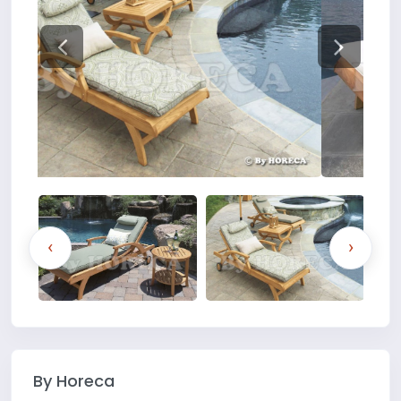
‹
›
By Horeca