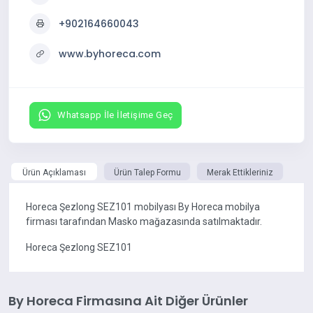
+902164660043
www.byhoreca.com
Whatsapp İle İletişime Geç
Ürün Açıklaması
Ürün Talep Formu
Merak Ettikleriniz
Horeca Şezlong SEZ101 mobilyası By Horeca mobilya
firması tarafından Masko mağazasında satılmaktadır.
Horeca Şezlong SEZ101
By Horeca Firmasına Ait Diğer Ürünler