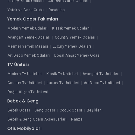
Luxury Yatak Odaları
Art Deco Yatak Odaları
Yatak ve Baza Grubu
Raydolap
Yemek Odası Takımları
Modern Yemek Odaları
Klasik Yemek Odaları
Avangart Yemek Odaları
Country Yemek Odaları
Mermer Yemek Masası
Luxury Yemek Odaları
Art Deco Yemek Odaları
Doğal Ahşap Yemek Odası
TV Ünitesi
Modern Tv Üniteleri
Klasik Tv Üniteleri
Avangart Tv Üniteleri
Country Tv Üniteleri
Luxury Tv Üniteleri
Art Deco Tv Üniteleri
Doğal Ahşap Tv Ünitesi
Bebek & Genç
Bebek Odası
Genç Odası
Çocuk Odası
Beşikler
Bebek & Genç Odası Aksesuarları
Ranza
Ofis Mobilyaları