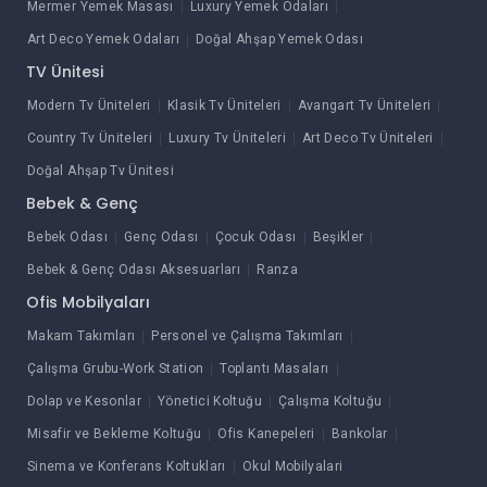
Mermer Yemek Masası
Luxury Yemek Odaları
Art Deco Yemek Odaları
Doğal Ahşap Yemek Odası
TV Ünitesi
Modern Tv Üniteleri
Klasik Tv Üniteleri
Avangart Tv Üniteleri
Country Tv Üniteleri
Luxury Tv Üniteleri
Art Deco Tv Üniteleri
Doğal Ahşap Tv Ünitesi
Bebek & Genç
Bebek Odası
Genç Odası
Çocuk Odası
Beşikler
Bebek & Genç Odası Aksesuarları
Ranza
Ofis Mobilyaları
Makam Takımları
Personel ve Çalışma Takımları
Çalışma Grubu-Work Station
Toplantı Masaları
Dolap ve Kesonlar
Yönetici Koltuğu
Çalışma Koltuğu
Misafir ve Bekleme Koltuğu
Ofis Kanepeleri
Bankolar
Sinema ve Konferans Koltukları
Okul Mobilyalari