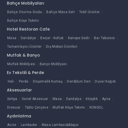
Bahçe Mobilyaları
Bahçe Oturma Grubu
Bahçe Masa Seti
Tekil Ürünler
Bahçe Köşe Takımı
Hotel Restoran Cafe
Masa
Sandalye
Berjer - Koltuk
Kanepe Sedir
Bar Taburesi
Tamamlayıcı Ürünler
Dış Mekan Ürünleri
Mutfak & Banyo
Mutfak Mobilyası
Banyo Mobilyası
Ev Tekstili & Perde
Halı
Perde
Döşemelik Kumaş
Deri&Suni Deri
Duvar Kağıdı
Aksesuarlar
Sehpa
Genel Aksesuar
Masa
Sandalye
Kitaplık
Ayna
Dresuar
Tablo Çerçeve
Mutfak Köşe Takımı
KONSOL
Aydınlatma
Avize
Lambader
Masa Lambası&Abajur