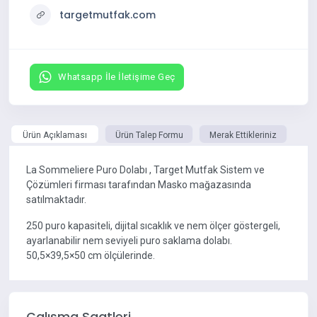
targetmutfak.com
Whatsapp İle İletişime Geç
Ürün Açıklaması
Ürün Talep Formu
Merak Ettikleriniz
La Sommeliere Puro Dolabı , Target Mutfak Sistem ve
Çözümleri firması tarafından Masko mağazasında
satılmaktadır.
250 puro kapasiteli, dijital sıcaklık ve nem ölçer göstergeli,
ayarlanabilir nem seviyeli puro saklama dolabı.
50,5×39,5×50 cm ölçülerinde.
Çalışma Saatleri