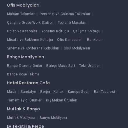
Ofis Mobilyaları
Makam Takımları
Personel ve Çalışma Takımları
Çalışma Grubu-Work Station
Toplantı Masaları
Dolap ve Kesonlar
Yönetici Koltuğu
Çalışma Koltuğu
Misafir ve Bekleme Koltuğu
Ofis Kanepeleri
Bankolar
Sinema ve Konferans Koltukları
Okul Mobilyalari
Bahçe Mobilyaları
Bahçe Oturma Grubu
Bahçe Masa Seti
Tekil Ürünler
Bahçe Köşe Takımı
Hotel Restoran Cafe
Masa
Sandalye
Berjer - Koltuk
Kanepe Sedir
Bar Taburesi
Tamamlayıcı Ürünler
Dış Mekan Ürünleri
Mutfak & Banyo
Mutfak Mobilyası
Banyo Mobilyası
Ev Tekstili & Perde