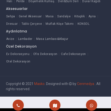
Halı
Perde
Döşemelik Kumaş
Deri&Suni Deri
Duvar Kağıdı
Aksesuarlar
Sehpa
Genel Aksesuar
Masa
Sandalye
Kitaplık
Ayna
Dresuar
Tablo Çerçeve
Mutfak Köşe Takımı
KONSOL
Aydınlatma
Avize
Lambader
Masa Lambası&Abajur
Özel Dekorasyon
Ev Dekorasyonu
Ofis Dekorasyon
Cafe Dekorasyon
Otel Dekorasyon
Copyright © 2021
Masko
. Designed with
by
Cenmedya
. All
rights reserved.