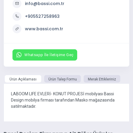
info@bassi.com.tr
+905527258963
www.bassi.com.tr
Whatsapp İle İletişime Geç
Ürün Açıklaması
Ürün Talep Formu
Merak Ettikleriniz
LABOOM LIFE EVLERİ- KONUT PROJESİ mobilyası Bassi
Design mobilya firması tarafından Masko mağazasında
satılmaktadır.