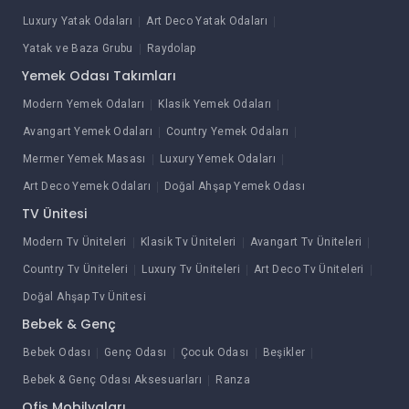
Luxury Yatak Odaları
Art Deco Yatak Odaları
Yatak ve Baza Grubu
Raydolap
Yemek Odası Takımları
Modern Yemek Odaları
Klasik Yemek Odaları
Avangart Yemek Odaları
Country Yemek Odaları
Mermer Yemek Masası
Luxury Yemek Odaları
Art Deco Yemek Odaları
Doğal Ahşap Yemek Odası
TV Ünitesi
Modern Tv Üniteleri
Klasik Tv Üniteleri
Avangart Tv Üniteleri
Country Tv Üniteleri
Luxury Tv Üniteleri
Art Deco Tv Üniteleri
Doğal Ahşap Tv Ünitesi
Bebek & Genç
Bebek Odası
Genç Odası
Çocuk Odası
Beşikler
Bebek & Genç Odası Aksesuarları
Ranza
Ofis Mobilyaları