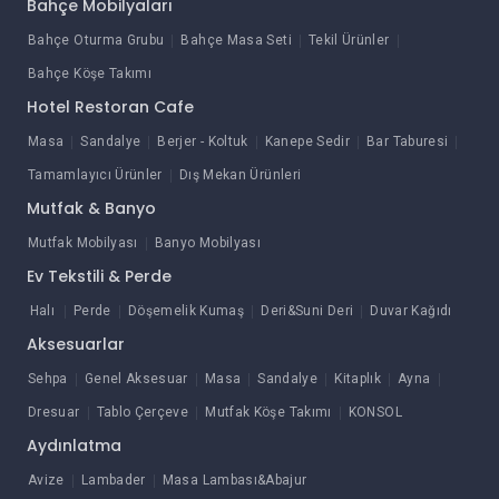
Bahçe Mobilyaları
Bahçe Oturma Grubu
Bahçe Masa Seti
Tekil Ürünler
Bahçe Köşe Takımı
Hotel Restoran Cafe
Masa
Sandalye
Berjer - Koltuk
Kanepe Sedir
Bar Taburesi
Tamamlayıcı Ürünler
Dış Mekan Ürünleri
Mutfak & Banyo
Mutfak Mobilyası
Banyo Mobilyası
Ev Tekstili & Perde
Halı
Perde
Döşemelik Kumaş
Deri&Suni Deri
Duvar Kağıdı
Aksesuarlar
Sehpa
Genel Aksesuar
Masa
Sandalye
Kitaplık
Ayna
Dresuar
Tablo Çerçeve
Mutfak Köşe Takımı
KONSOL
Aydınlatma
Avize
Lambader
Masa Lambası&Abajur