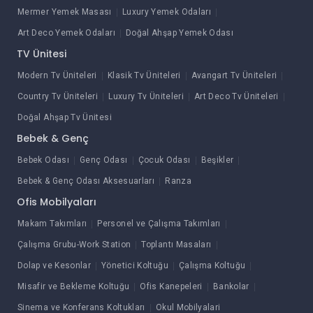
Mermer Yemek Masası
Luxury Yemek Odaları
Art Deco Yemek Odaları
Doğal Ahşap Yemek Odası
TV Ünitesi
Modern Tv Üniteleri
Klasik Tv Üniteleri
Avangart Tv Üniteleri
Country Tv Üniteleri
Luxury Tv Üniteleri
Art Deco Tv Üniteleri
Doğal Ahşap Tv Ünitesi
Bebek & Genç
Bebek Odası
Genç Odası
Çocuk Odası
Beşikler
Bebek & Genç Odası Aksesuarları
Ranza
Ofis Mobilyaları
Makam Takımları
Personel ve Çalışma Takımları
Çalışma Grubu-Work Station
Toplantı Masaları
Dolap ve Kesonlar
Yönetici Koltuğu
Çalışma Koltuğu
Misafir ve Bekleme Koltuğu
Ofis Kanepeleri
Bankolar
Sinema ve Konferans Koltukları
Okul Mobilyalari