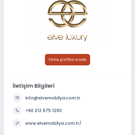
Firma profilini incele
İletişim Bilgileri
info@elvemobilya.com.tr
+90 212 675 1293
www.elvemobilya.com.tr/