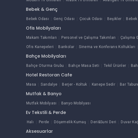
Modern Tv Üniteleri
Klasik Tv Üniteleri
Avangart Tv Ünitele
Bebek & Genç
Bebek Odası
Genç Odası
Çocuk Odası
Beşikler
Bebek 
Ofis Mobilyaları
Makam Takımları
Personel ve Çalışma Takımları
Çalışma G
Ofis Kanepeleri
Bankolar
Sinema ve Konferans Koltukları
Bahçe Mobilyaları
Bahçe Oturma Grubu
Bahçe Masa Seti
Tekil Ürünler
Bah
Hotel Restoran Cafe
Masa
Sandalye
Berjer - Koltuk
Kanepe Sedir
Bar Tabur
Mutfak & Banyo
Mutfak Mobilyası
Banyo Mobilyası
Ev Tekstili & Perde
Halı
Perde
Döşemelik Kumaş
Deri&Suni Deri
Duvar Kağ
Aksesuarlar