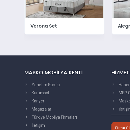
Alegra Master
Stre
MASKO MOBİLYA KENTİ
HİZMET
Yönetim Kurulu
Haber
Kurumsal
MEP G
Kariyer
Masko'
Mağazalar
İletiş
Türkiye Mobilya Firmaları
İletişim
Firma Gi