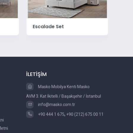
Starlight Set
Bios
İLETİŞİM
Masko Mobilya Kenti Masko
AVM 3. Kat İkitelli / Başakşehir / İstanbul
info@masko.com.tr
+90 444 1 675
,
+90 (212) 675 00 11
tni
etni