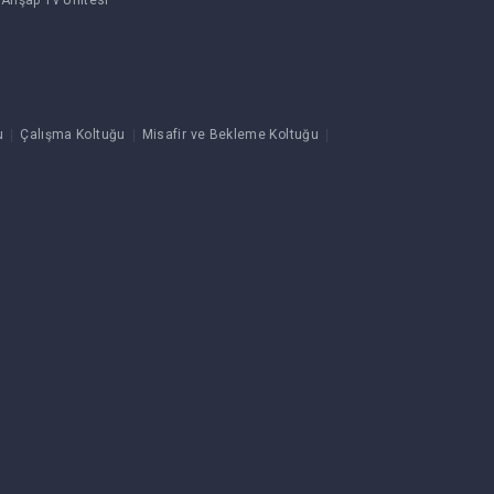
 Ahşap Tv Ünitesi
u
Çalışma Koltuğu
Misafir ve Bekleme Koltuğu