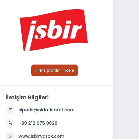
Firma profilini incele
İletişim Bilgileri
siparis@nidaticaret.com
+90 212 675 0020
www.isbiryatak.com