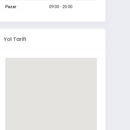
Pazar :
09:00 - 20:00
Yol Tarifi
SeaCell & Wellnes Anti-Stress
LAV