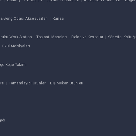
ri
Country Tv Üniteleri
Luxury Tv Üniteleri
Art Deco Tv Üniteleri
Doğal
& Genç Odası Aksesuarları
Ranza
rubu-Work Station
Toplantı Masaları
Dolap ve Kesonlar
Yönetici Koltuğ
Okul Mobilyalari
çe Köşe Takımı
esi
Tamamlayıcı Ürünler
Dış Mekan Ürünleri
ıdı