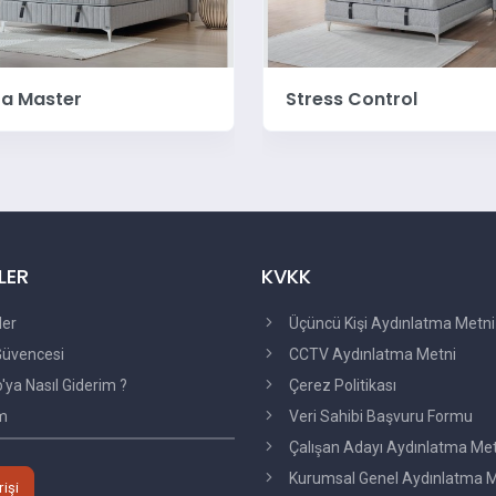
ss Control
Escalade Set
LER
KVKK
ler
Üçüncü Kişi Aydınlatma Metni
üvencesi
CCTV Aydınlatma Metni
ya Nasıl Giderim ?
Çerez Politikası
im
Veri Sahibi Başvuru Formu
Çalışan Adayı Aydınlatma Me
Kurumsal Genel Aydınlatma M
rişi