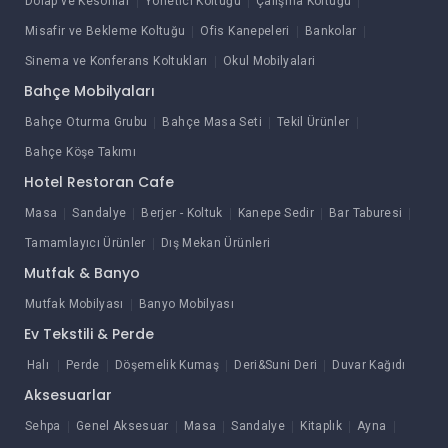
Dolap ve Kesonlar
Yönetici Koltuğu
Çalışma Koltuğu
Misafir ve Bekleme Koltuğu
Ofis Kanepeleri
Bankolar
Sinema ve Konferans Koltukları
Okul Mobilyalari
Bahçe Mobilyaları
Bahçe Oturma Grubu
Bahçe Masa Seti
Tekil Ürünler
Bahçe Köşe Takımı
Hotel Restoran Cafe
Masa
Sandalye
Berjer - Koltuk
Kanepe Sedir
Bar Taburesi
Tamamlayıcı Ürünler
Dış Mekan Ürünleri
Mutfak & Banyo
Mutfak Mobilyası
Banyo Mobilyası
Ev Tekstili & Perde
Halı
Perde
Döşemelik Kumaş
Deri&Suni Deri
Duvar Kağıdı
Aksesuarlar
Sehpa
Genel Aksesuar
Masa
Sandalye
Kitaplık
Ayna