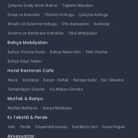
Çalışma Grubu-Work Station
Toplantı Masaları
Dolap ve Kesonlar
Yönetici Koltuğu
Çalışma Koltuğu
Misafir ve Bekleme Koltuğu
Ofis Kanepeleri
Bankolar
Sinema ve Konferans Koltukları
Okul Mobilyalari
Bahçe Mobilyaları
Bahçe Oturma Grubu
Bahçe Masa Seti
Tekil Ürünler
Bahçe Köşe Takımı
Hotel Restoran Cafe
Masa
Sandalye
Berjer - Koltuk
Kanepe Sedir
Bar Taburesi
Tamamlayıcı Ürünler
Dış Mekan Ürünleri
Mutfak & Banyo
Mutfak Mobilyası
Banyo Mobilyası
Ev Tekstili & Perde
Halı
Perde
Döşemelik Kumaş
Deri&Suni Deri
Duvar Kağıdı
Aksesuarlar