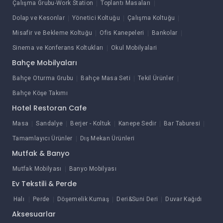
Çalışma Grubu-Work Station
Toplantı Masaları
Dolap ve Kesonlar
Yönetici Koltuğu
Çalışma Koltuğu
Misafir ve Bekleme Koltuğu
Ofis Kanepeleri
Bankolar
Sinema ve Konferans Koltukları
Okul Mobilyalari
Bahçe Mobilyaları
Bahçe Oturma Grubu
Bahçe Masa Seti
Tekil Ürünler
Bahçe Köşe Takımı
Hotel Restoran Cafe
Masa
Sandalye
Berjer - Koltuk
Kanepe Sedir
Bar Taburesi
Tamamlayıcı Ürünler
Dış Mekan Ürünleri
Mutfak & Banyo
Mutfak Mobilyası
Banyo Mobilyası
Ev Tekstili & Perde
Halı
Perde
Döşemelik Kumaş
Deri&Suni Deri
Duvar Kağıdı
Aksesuarlar