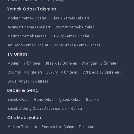
Yatak ve Baza Grubu
Raydolap
Yemek Odası Takımları
Modern Yemek Odaları
Klasik Yemek Odaları
Avangart Yemek Odaları
Country Yemek Odaları
Mermer Yemek Masası
Luxury Yemek Odaları
Art Deco Yemek Odaları
Doğal Ahşap Yemek Odası
TV Ünitesi
Modern Tv Üniteleri
Klasik Tv Üniteleri
Avangart Tv Üniteleri
Country Tv Üniteleri
Luxury Tv Üniteleri
Art Deco Tv Üniteleri
Doğal Ahşap Tv Ünitesi
Bebek & Genç
Bebek Odası
Genç Odası
Çocuk Odası
Beşikler
Bebek & Genç Odası Aksesuarları
Ranza
Ofis Mobilyaları
Makam Takımları
Personel ve Çalışma Takımları