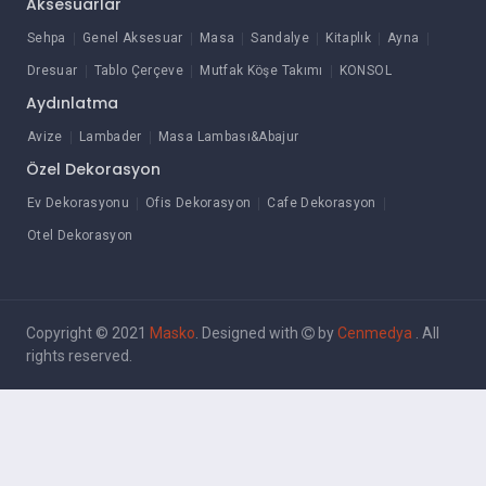
Aksesuarlar
Sehpa
Genel Aksesuar
Masa
Sandalye
Kitaplık
Ayna
Dresuar
Tablo Çerçeve
Mutfak Köşe Takımı
KONSOL
Aydınlatma
Avize
Lambader
Masa Lambası&Abajur
Özel Dekorasyon
Ev Dekorasyonu
Ofis Dekorasyon
Cafe Dekorasyon
Otel Dekorasyon
Copyright © 2021
Masko
. Designed with
by
Cenmedya
. All
rights reserved.