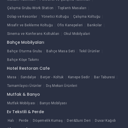
Çalışma Grubu-Work Station
Toplantı Masaları
Dolap ve Kesonlar
Yönetici Koltuğu
Çalışma Koltuğu
Misafir ve Bekleme Koltuğu
Ofis Kanepeleri
Bankolar
Sinema ve Konferans Koltukları
Okul Mobilyalari
Bahçe Mobilyaları
Bahçe Oturma Grubu
Bahçe Masa Seti
Tekil Ürünler
Bahçe Köşe Takımı
Hotel Restoran Cafe
Masa
Sandalye
Berjer - Koltuk
Kanepe Sedir
Bar Taburesi
Tamamlayıcı Ürünler
Dış Mekan Ürünleri
Mutfak & Banyo
Mutfak Mobilyası
Banyo Mobilyası
Ev Tekstili & Perde
Halı
Perde
Döşemelik Kumaş
Deri&Suni Deri
Duvar Kağıdı