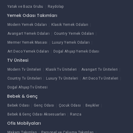
Yatak ve Baza Grubu
Raydolap
Yemek Odası Takımları
Modern Yemek Odaları
Klasik Yemek Odaları
Avangart Yemek Odaları
Country Yemek Odaları
Mermer Yemek Masası
Luxury Yemek Odaları
Art Deco Yemek Odaları
Doğal Ahşap Yemek Odası
TV Ünitesi
Modern Tv Üniteleri
Klasik Tv Üniteleri
Avangart Tv Üniteleri
Country Tv Üniteleri
Luxury Tv Üniteleri
Art Deco Tv Üniteleri
Doğal Ahşap Tv Ünitesi
Bebek & Genç
Bebek Odası
Genç Odası
Çocuk Odası
Beşikler
Bebek & Genç Odası Aksesuarları
Ranza
Ofis Mobilyaları
Makam Takımları
Personel ve Çalışma Takımları