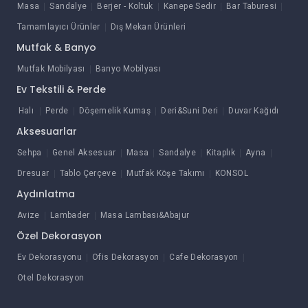
Masa
Sandalye
Berjer - Koltuk
Kanepe Sedir
Bar Taburesi
Tamamlayıcı Ürünler
Dış Mekan Ürünleri
Mutfak & Banyo
Mutfak Mobilyası
Banyo Mobilyası
Ev Tekstili & Perde
Halı
Perde
Döşemelik Kumaş
Deri&Suni Deri
Duvar Kağıdı
Aksesuarlar
Sehpa
Genel Aksesuar
Masa
Sandalye
Kitaplık
Ayna
Dresuar
Tablo Çerçeve
Mutfak Köşe Takımı
KONSOL
Aydınlatma
Avize
Lambader
Masa Lambası&Abajur
Özel Dekorasyon
Ev Dekorasyonu
Ofis Dekorasyon
Cafe Dekorasyon
Otel Dekorasyon