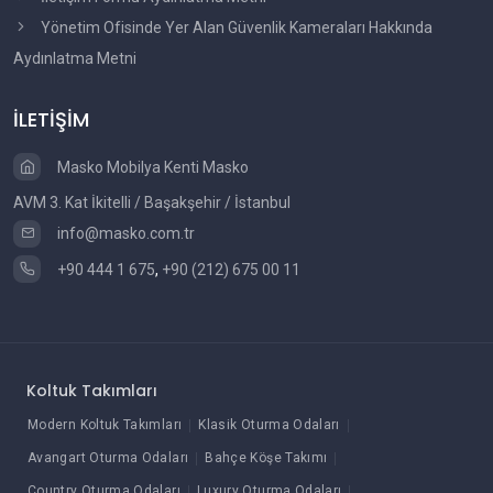
Yönetim Ofisinde Yer Alan Güvenlik Kameraları Hakkında
Aydınlatma Metni
İLETİŞİM
Masko Mobilya Kenti Masko
AVM 3. Kat İkitelli / Başakşehir / İstanbul
info@masko.com.tr
+90 444 1 675
,
+90 (212) 675 00 11
Koltuk Takımları
Modern Koltuk Takımları
Klasik Oturma Odaları
Avangart Oturma Odaları
Bahçe Köşe Takımı
Country Oturma Odaları
Luxury Oturma Odaları