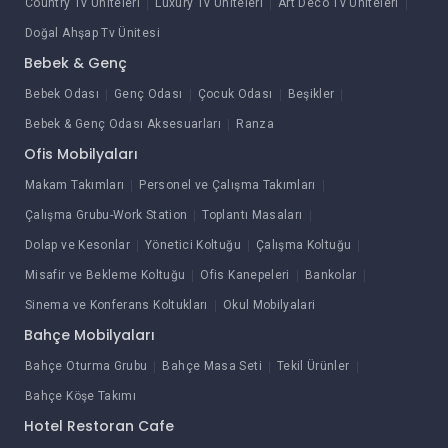
Country Tv Üniteleri
Luxury Tv Üniteleri
Art Deco Tv Üniteleri
Doğal Ahşap Tv Ünitesi
Bebek & Genç
Bebek Odası
Genç Odası
Çocuk Odası
Beşikler
Bebek & Genç Odası Aksesuarları
Ranza
Ofis Mobilyaları
Makam Takımları
Personel ve Çalışma Takımları
Çalışma Grubu-Work Station
Toplantı Masaları
Dolap ve Kesonlar
Yönetici Koltuğu
Çalışma Koltuğu
Misafir ve Bekleme Koltuğu
Ofis Kanepeleri
Bankolar
Sinema ve Konferans Koltukları
Okul Mobilyalari
Bahçe Mobilyaları
Bahçe Oturma Grubu
Bahçe Masa Seti
Tekil Ürünler
Bahçe Köşe Takımı
Hotel Restoran Cafe