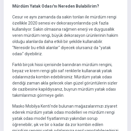
Mürdüm Yatak Odası'nı Nereden Bulabilirim?
Cesur ve aynı zamanda da sakin tonları ile mürdüm rengi
özellikle 2020 senesi ev dekorasyonlarında çok fazla
kullanılıyor. Sakin olmasına rağmen enerji ve duygusallık
veren mürdüm rengi, büyük dekorasyon ürünlerinin hakim
olduğu alanlarda daha etkili bir şekilde kullanabilir.
"Neresidir bu etkili alanlar" diyecek olursanız da "yatak
odası" diyebiliriz.
Farklı birçok hissi içerisinde barındıran mürdüm rengini,
beyaz ve krem rengi gibi saf renklerle kullanarak yatak
odalarınızda kombin edebilirsiniz. Mürdüm yatak odası
dendiği zaman akla gelecek olan güzel görüntülerin sizler
de cazibesine kapıldıysanız, buyrun mürdüm yatak odası
takımlarımızı görmeye gelin.
Masko Mobilya Kenti'nde bulunan mağazalarımızı ziyaret
ederek mürdüm yatak odası modelleri ve mürdüm rengi
yatak odası model fiyatlarımızı yakından sorup
öğrenebilir; şık ve bir o kadar da zor kombin edilen
mürdüm rengini yatak odalarınıza nasıl yansıtabileceğinizi