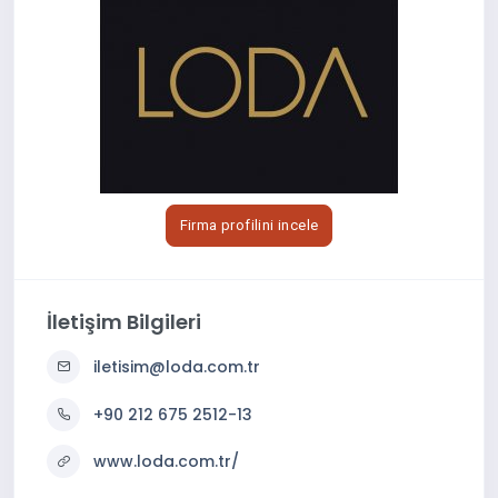
Firma profilini incele
İletişim Bilgileri
iletisim@loda.com.tr
+90 212 675 2512-13
www.loda.com.tr/