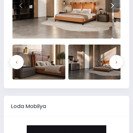
‹
›
Loda Mobilya