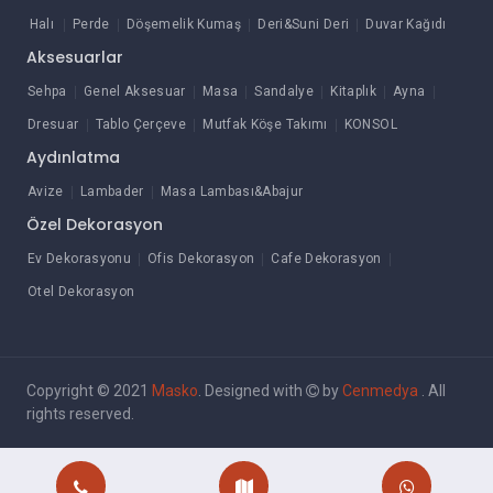
Halı
Perde
Döşemelik Kumaş
Deri&Suni Deri
Duvar Kağıdı
Aksesuarlar
Sehpa
Genel Aksesuar
Masa
Sandalye
Kitaplık
Ayna
Dresuar
Tablo Çerçeve
Mutfak Köşe Takımı
KONSOL
Aydınlatma
Avize
Lambader
Masa Lambası&Abajur
Özel Dekorasyon
Ev Dekorasyonu
Ofis Dekorasyon
Cafe Dekorasyon
Otel Dekorasyon
Copyright © 2021
Masko
. Designed with
by
Cenmedya
. All
rights reserved.