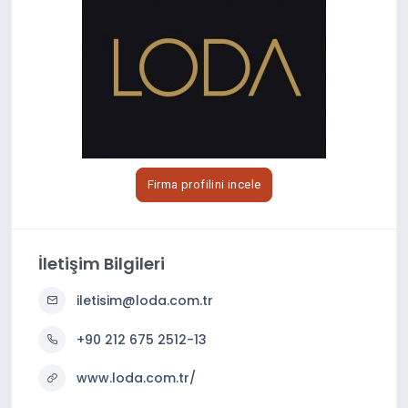
Firma profilini incele
İletişim Bilgileri
iletisim@loda.com.tr
+90 212 675 2512-13
www.loda.com.tr/