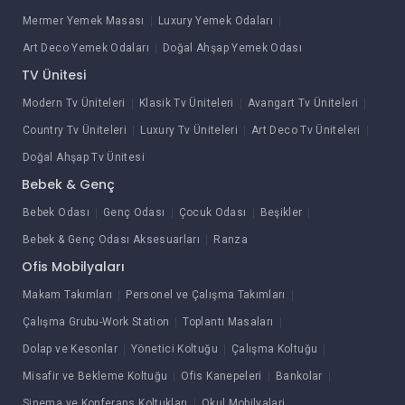
Mermer Yemek Masası
Luxury Yemek Odaları
Art Deco Yemek Odaları
Doğal Ahşap Yemek Odası
TV Ünitesi
Modern Tv Üniteleri
Klasik Tv Üniteleri
Avangart Tv Üniteleri
Country Tv Üniteleri
Luxury Tv Üniteleri
Art Deco Tv Üniteleri
Doğal Ahşap Tv Ünitesi
Bebek & Genç
Bebek Odası
Genç Odası
Çocuk Odası
Beşikler
Bebek & Genç Odası Aksesuarları
Ranza
Ofis Mobilyaları
Makam Takımları
Personel ve Çalışma Takımları
Çalışma Grubu-Work Station
Toplantı Masaları
Dolap ve Kesonlar
Yönetici Koltuğu
Çalışma Koltuğu
Misafir ve Bekleme Koltuğu
Ofis Kanepeleri
Bankolar
Sinema ve Konferans Koltukları
Okul Mobilyalari