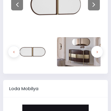
‹
›
Loda Mobilya