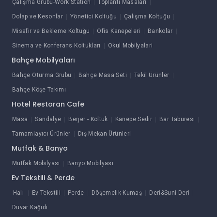
Çalışma Grubu-Work Station
Toplantı Masaları
Dolap ve Kesonlar
Yönetici Koltuğu
Çalışma Koltuğu
Misafir ve Bekleme Koltuğu
Ofis Kanepeleri
Bankolar
Sinema ve Konferans Koltukları
Okul Mobilyalari
Bahçe Mobilyaları
Bahçe Oturma Grubu
Bahçe Masa Seti
Tekil Ürünler
Bahçe Köşe Takımı
Hotel Restoran Cafe
Masa
Sandalye
Berjer - Koltuk
Kanepe Sedir
Bar Taburesi
Tamamlayıcı Ürünler
Dış Mekan Ürünleri
Mutfak & Banyo
Mutfak Mobilyası
Banyo Mobilyası
Ev Tekstili & Perde
Halı
Ev Tekstili
Perde
Döşemelik Kumaş
Deri&Suni Deri
Duvar Kağıdı