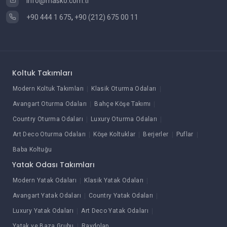
info@masko.com.tr
+90 444 1 675
,
+90 (212) 675 00 11
Koltuk Takımları
Modern Koltuk Takımları
Klasik Oturma Odaları
Avangart Oturma Odaları
Bahçe Köşe Takımı
Country Oturma Odaları
Luxury Oturma Odaları
Art Deco Oturma Odaları
Köşe Koltuklar
Berjerler
Puflar
Baba Koltuğu
Yatak Odası Takımları
Modern Yatak Odaları
Klasik Yatak Odaları
Avangart Yatak Odaları
Country Yatak Odaları
Luxury Yatak Odaları
Art Deco Yatak Odaları
Yatak ve Baza Grubu
Raydolap