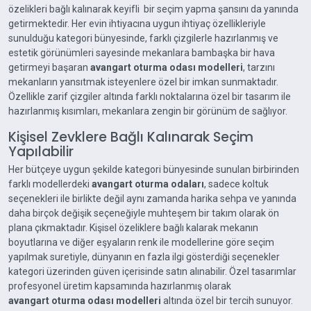
özelikleri bağlı kalınarak keyifli bir seçim yapma şansını da yanında
getirmektedir. Her evin ihtiyacına uygun ihtiyaç özellikleriyle
sunulduğu kategori bünyesinde, farklı çizgilerle hazırlanmış ve
estetik görünümleri sayesinde mekanlara bambaşka bir hava
getirmeyi başaran
avangart oturma odası modelleri
, tarzını
mekanların yansıtmak isteyenlere özel bir imkan sunmaktadır.
Özellikle zarif çizgiler altında farklı noktalarına özel bir tasarım ile
hazırlanmış kısımları, mekanlara zengin bir görünüm de sağlıyor.
Kişisel Zevklere Bağlı Kalınarak Seçim
Yapılabilir
Her bütçeye uygun şekilde kategori bünyesinde sunulan birbirinden
farklı modellerdeki
avangart oturma odaları
, sadece koltuk
seçenekleri ile birlikte değil aynı zamanda harika sehpa ve yanında
daha birçok değişik seçeneğiyle muhteşem bir takım olarak ön
plana çıkmaktadır. Kişisel özeliklere bağlı kalarak mekanın
boyutlarına ve diğer eşyaların renk ile modellerine göre seçim
yapılmak suretiyle, dünyanın en fazla ilgi gösterdiği seçenekler
kategori üzerinden güven içerisinde satın alınabilir. Özel tasarımlar
profesyonel üretim kapsamında hazırlanmış olarak
avangart oturma odası modelleri
altında özel bir tercih sunuyor.