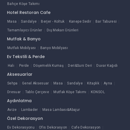
Bahçe Köşe Takımı
Hotel Restoran Cafe
Masa
Sandalye
Berjer - Koltuk
Kanepe Sedir
Bar Taburesi
Tamamlayıcı Ürünler
Dış Mekan Ürünleri
Mutfak & Banyo
Mutfak Mobilyası
Banyo Mobilyası
Ev Tekstili & Perde
Halı
Perde
Döşemelik Kumaş
Deri&Suni Deri
Duvar Kağıdı
Aksesuarlar
Sehpa
Genel Aksesuar
Masa
Sandalye
Kitaplık
Ayna
Dresuar
Tablo Çerçeve
Mutfak Köşe Takımı
KONSOL
Aydınlatma
Avize
Lambader
Masa Lambası&Abajur
Özel Dekorasyon
Ev Dekorasyonu
Ofis Dekorasyon
Cafe Dekorasyon