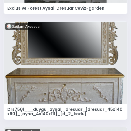
Exclusi̇ve Forest Aynali Dresuar Cevi̇z-garden
Sağlam Aksesuar
Drs7501___duygu_aynali_dresuar_[dresuar_45x140
x90]_[ayna_4x140x111]_[d_2_kodu]