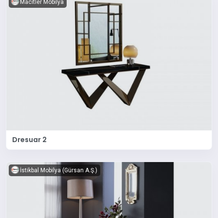
Macitler Mobilya
Dresuar 2
İstikbal Mobilya (Gürsan A.Ş.)