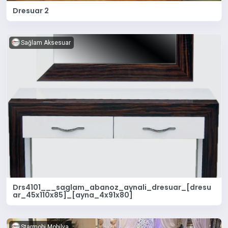
Dresuar 2
Sağlam Aksesuar
Drs4101___saglam_abanoz_aynali_dresuar_[dresu
ar_45x110x85]_[ayna_4x91x80]
Starmobi Mobilya