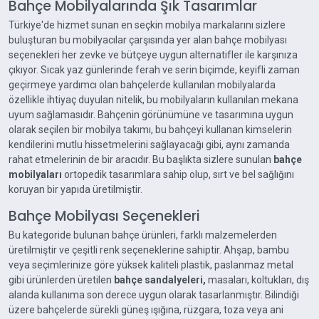
Bahçe Mobilyalarında Şık Tasarımlar
Türkiye'de hizmet sunan en seçkin mobilya markalarını sizlere
buluşturan bu mobilyacılar çarşısında yer alan bahçe mobilyası
seçenekleri her zevke ve bütçeye uygun alternatifler ile karşınıza
çıkıyor. Sıcak yaz günlerinde ferah ve serin biçimde, keyifli zaman
geçirmeye yardımcı olan bahçelerde kullanılan mobilyalarda
özellikle ihtiyaç duyulan nitelik, bu mobilyaların kullanılan mekana
uyum sağlamasıdır. Bahçenin görünümüne ve tasarımına uygun
olarak seçilen bir mobilya takımı, bu bahçeyi kullanan kimselerin
kendilerini mutlu hissetmelerini sağlayacağı gibi, aynı zamanda
rahat etmelerinin de bir aracıdır. Bu başlıkta sizlere sunulan
bahçe
mobilyaları
ortopedik tasarımlara sahip olup, sırt ve bel sağlığını
koruyan bir yapıda üretilmiştir.
Bahçe Mobilyası Seçenekleri
Bu kategoride bulunan bahçe ürünleri, farklı malzemelerden
üretilmiştir ve çeşitli renk seçeneklerine sahiptir. Ahşap, bambu
veya seçimlerinize göre yüksek kaliteli plastik, paslanmaz metal
gibi ürünlerden üretilen
bahçe sandalyeleri,
masaları, koltukları, dış
alanda kullanıma son derece uygun olarak tasarlanmıştır. Bilindiği
üzere bahçelerde sürekli güneş ışığına, rüzgara, toza veya ani