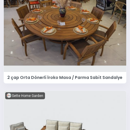
2 çap Orta Dönerli̇ İroko Masa / Parma Sabi̇t Sandalye
Sette Home Garden