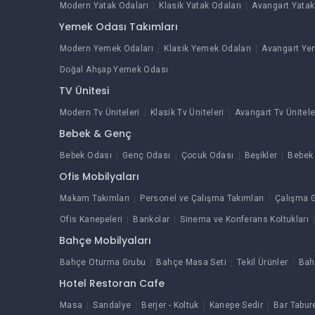
Modern Yatak Odaları
Klasik Yatak Odaları
Avangart Yatak
Yemek Odası Takımları
Modern Yemek Odaları
Klasik Yemek Odaları
Avangart Ye
Doğal Ahşap Yemek Odası
TV Ünitesi
Modern Tv Üniteleri
Klasik Tv Üniteleri
Avangart Tv Ünitele
Bebek & Genç
Bebek Odası
Genç Odası
Çocuk Odası
Beşikler
Bebek 
Ofis Mobilyaları
Makam Takımları
Personel ve Çalışma Takımları
Çalışma G
Ofis Kanepeleri
Bankolar
Sinema ve Konferans Koltukları
Bahçe Mobilyaları
Bahçe Oturma Grubu
Bahçe Masa Seti
Tekil Ürünler
Bah
Hotel Restoran Cafe
Masa
Sandalye
Berjer - Koltuk
Kanepe Sedir
Bar Tabur