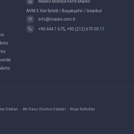
Masko Mobilya Kenti Masko
AVM 3. Kat İkitelli / Başakşehir / İstanbul
info@masko.com.tr
+90 444 1 675
,
+90 (212) 675 00 11
tni
etni
tni
venlik
Metni
ma Odaları
Art Deco Oturma Odaları
Köşe Koltuklar