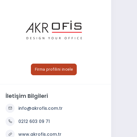
Firma profilini incele
İletişim Bilgileri
info@akrofis.com.tr
0212 603 09 71
www.akrofis.com.tr