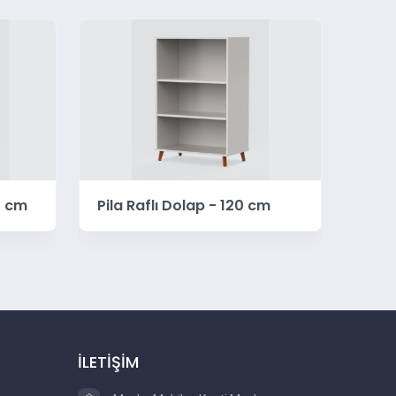
0 cm
Pila Raflı Dolap - 120 cm
Pila
İLETİŞİM