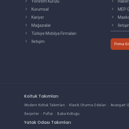
Yönetim Kurulu
Haber
Kurumsal
MEP G
Kariyer
Masko'
Mağazalar
İletiş
Türkiye Mobilya Firmaları
İletişim
Firma Gi
Koltuk Takımları
Modern Koltuk Takımları
Klasik Oturma Odaları
Avangart O
Berjerler
Puflar
Baba Koltuğu
Yatak Odası Takımları