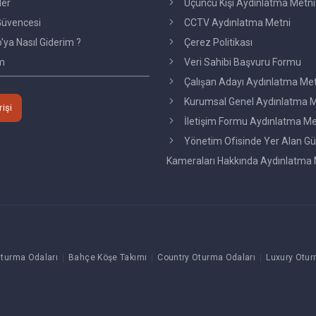
ler
Üçüncü Kişi Aydınlatma Metni
üvencesi
CCTV Aydınlatma Metni
ya Nasıl Giderim ?
Çerez Politikası
im
Veri Sahibi Başvuru Formu
Çalışan Adayı Aydınlatma Me
Kurumsal Genel Aydınlatma M
rişi
İletişim Formu Aydınlatma Me
Yönetim Ofisinde Yer Alan Gü
Kameraları Hakkında Aydınlatma 
turma Odaları
Bahçe Köşe Takımı
Country Oturma Odaları
Luxury Otur