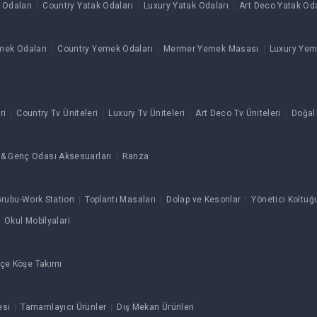
 Odaları
Country Yatak Odaları
Luxury Yatak Odaları
Art Deco Yatak Oda
mek Odaları
Country Yemek Odaları
Mermer Yemek Masası
Luxury Yem
ri
Country Tv Üniteleri
Luxury Tv Üniteleri
Art Deco Tv Üniteleri
Doğal
& Genç Odası Aksesuarları
Ranza
rubu-Work Station
Toplantı Masaları
Dolap ve Kesonlar
Yönetici Koltuğ
Okul Mobilyalari
çe Köşe Takımı
esi
Tamamlayıcı Ürünler
Dış Mekan Ürünleri