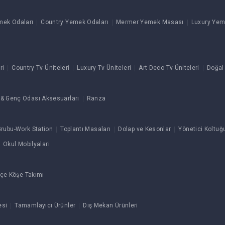
mek Odaları
Country Yemek Odaları
Mermer Yemek Masası
Luxury Yem
ri
Country Tv Üniteleri
Luxury Tv Üniteleri
Art Deco Tv Üniteleri
Doğal
& Genç Odası Aksesuarları
Ranza
rubu-Work Station
Toplantı Masaları
Dolap ve Kesonlar
Yönetici Koltuğ
Okul Mobilyalari
çe Köşe Takımı
esi
Tamamlayıcı Ürünler
Dış Mekan Ürünleri