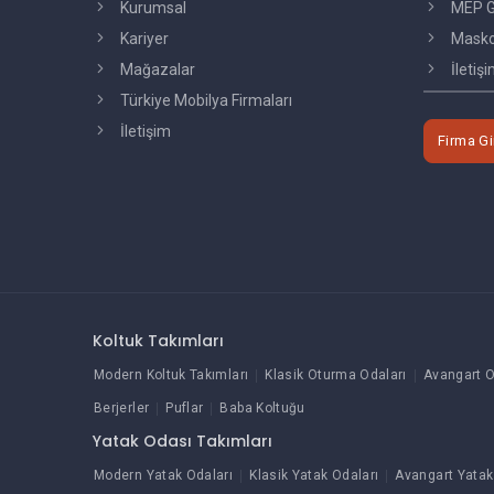
Kurumsal
MEP G
Kariyer
Masko'
Mağazalar
İletiş
Türkiye Mobilya Firmaları
İletişim
Firma Gi
Koltuk Takımları
Modern Koltuk Takımları
Klasik Oturma Odaları
Avangart O
Berjerler
Puflar
Baba Koltuğu
Yatak Odası Takımları
Modern Yatak Odaları
Klasik Yatak Odaları
Avangart Yatak