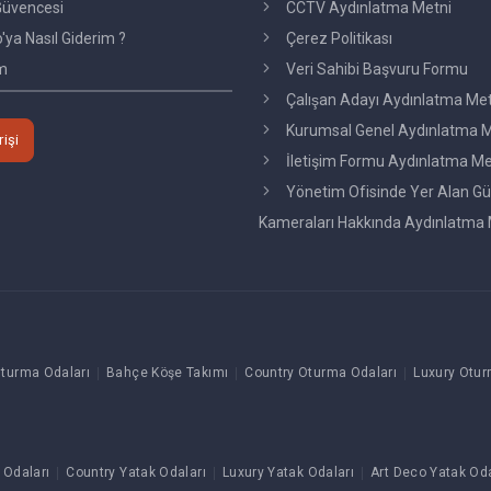
üvencesi
CCTV Aydınlatma Metni
ya Nasıl Giderim ?
Çerez Politikası
im
Veri Sahibi Başvuru Formu
Çalışan Adayı Aydınlatma Me
Kurumsal Genel Aydınlatma M
rişi
İletişim Formu Aydınlatma Me
Yönetim Ofisinde Yer Alan Gü
Kameraları Hakkında Aydınlatma 
turma Odaları
Bahçe Köşe Takımı
Country Oturma Odaları
Luxury Otur
 Odaları
Country Yatak Odaları
Luxury Yatak Odaları
Art Deco Yatak Oda