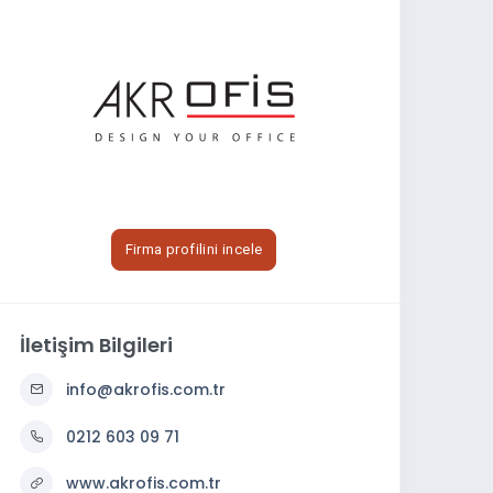
Firma profilini incele
İletişim Bilgileri
info@akrofis.com.tr
0212 603 09 71
www.akrofis.com.tr