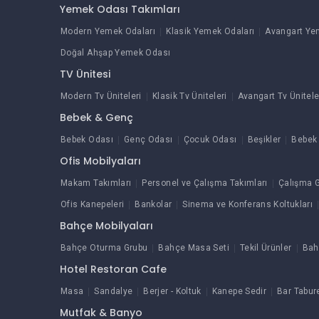
Yemek Odası Takımları
Modern Yemek Odaları
Klasik Yemek Odaları
Avangart Ye
Doğal Ahşap Yemek Odası
TV Ünitesi
Modern Tv Üniteleri
Klasik Tv Üniteleri
Avangart Tv Ünitele
Bebek & Genç
Bebek Odası
Genç Odası
Çocuk Odası
Beşikler
Bebek 
Ofis Mobilyaları
Makam Takımları
Personel ve Çalışma Takımları
Çalışma G
Ofis Kanepeleri
Bankolar
Sinema ve Konferans Koltukları
Bahçe Mobilyaları
Bahçe Oturma Grubu
Bahçe Masa Seti
Tekil Ürünler
Bah
Hotel Restoran Cafe
Masa
Sandalye
Berjer - Koltuk
Kanepe Sedir
Bar Tabur
Mutfak & Banyo