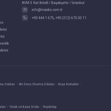
AVM 3. Kat İkitelli / Başakşehir / İstanbul
info@masko.com.tr
+90 444 1 675
,
+90 (212) 675 00 11
tni
etni
tni
venlik
Metni
ma Odaları
Art Deco Oturma Odaları
Köşe Koltuklar
ları
Yatak ve Baza Grubu
Raydolap