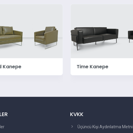
d Kanepe
Time Kanepe
LER
KVKK
ler
Üçüncü Kişi Aydınlatma Metni