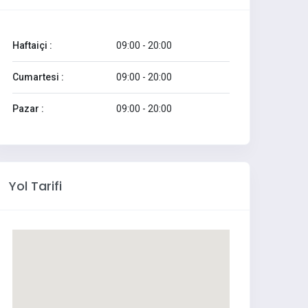
Haftaiçi :
09:00 - 20:00
Cumartesi :
09:00 - 20:00
Pazar :
09:00 - 20:00
Yol Tarifi
Akr Ofis Venüs Üçlü Koltuk
Akr 