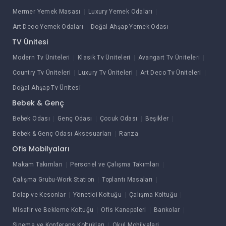
Mermer Yemek Masası
Luxury Yemek Odaları
Art Deco Yemek Odaları
Doğal Ahşap Yemek Odası
TV Ünitesi
Modern Tv Üniteleri
Klasik Tv Üniteleri
Avangart Tv Üniteleri
Country Tv Üniteleri
Luxury Tv Üniteleri
Art Deco Tv Üniteleri
Doğal Ahşap Tv Ünitesi
Bebek & Genç
Bebek Odası
Genç Odası
Çocuk Odası
Beşikler
Bebek & Genç Odası Aksesuarları
Ranza
Ofis Mobilyaları
Makam Takımları
Personel ve Çalışma Takımları
Çalışma Grubu-Work Station
Toplantı Masaları
Dolap ve Kesonlar
Yönetici Koltuğu
Çalışma Koltuğu
Misafir ve Bekleme Koltuğu
Ofis Kanepeleri
Bankolar
Sinema ve Konferans Koltukları
Okul Mobilyalari