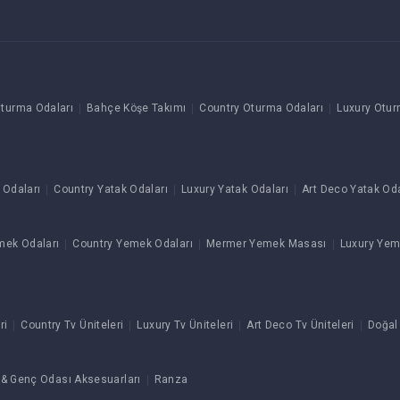
turma Odaları
Bahçe Köşe Takımı
Country Oturma Odaları
Luxury Otur
 Odaları
Country Yatak Odaları
Luxury Yatak Odaları
Art Deco Yatak Oda
mek Odaları
Country Yemek Odaları
Mermer Yemek Masası
Luxury Yem
ri
Country Tv Üniteleri
Luxury Tv Üniteleri
Art Deco Tv Üniteleri
Doğal
& Genç Odası Aksesuarları
Ranza