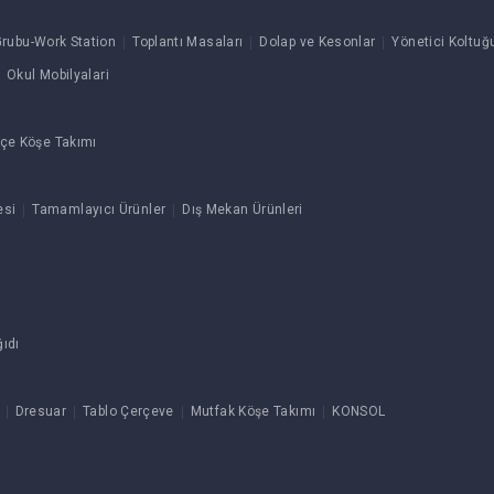
rubu-Work Station
Toplantı Masaları
Dolap ve Kesonlar
Yönetici Koltuğ
Okul Mobilyalari
çe Köşe Takımı
esi
Tamamlayıcı Ürünler
Dış Mekan Ürünleri
ıdı
Dresuar
Tablo Çerçeve
Mutfak Köşe Takımı
KONSOL