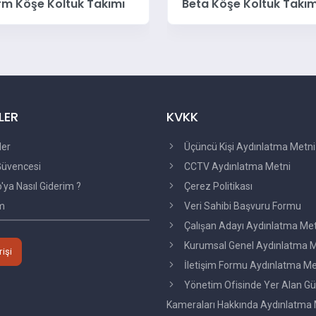
 Köşe Koltuk Takımı
Gama Köşe Koltuk Tak
LER
KVKK
ler
Üçüncü Kişi Aydınlatma Metni
üvencesi
CCTV Aydınlatma Metni
ya Nasıl Giderim ?
Çerez Politikası
im
Veri Sahibi Başvuru Formu
Çalışan Adayı Aydınlatma Me
Kurumsal Genel Aydınlatma M
rişi
İletişim Formu Aydınlatma Me
Yönetim Ofisinde Yer Alan Gü
Kameraları Hakkında Aydınlatma 