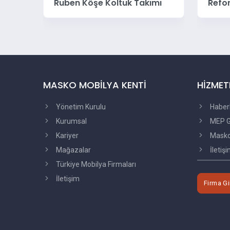
mı
Reform Köşe Koltuk Takımı
Beta
MASKO MOBİLYA KENTİ
HİZMET
Yönetim Kurulu
Haber
Kurumsal
MEP G
Kariyer
Masko'
Mağazalar
İletiş
Türkiye Mobilya Firmaları
İletişim
Firma Gi