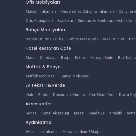
Ofis Mobilyaları
Makam Takımları
Personel ve Çalışma Takımları
Çalışma G
Ofis Kanepeleri
Bankolar
Sinema ve Konferans Koltukları
Bahçe Mobilyaları
Bahçe Oturma Grubu
Bahçe Masa Seti
Tekil Ürünler
Bah
Hotel Restoran Cafe
Masa
Sandalye
Berjer - Koltuk
Kanepe Sedir
Bar Tabur
Mutfak & Banyo
Mutfak Mobilyası
Banyo Mobilyası
Ev Tekstili & Perde
Halı
Perde
Döşemelik Kumaş
Deri&Suni Deri
Duvar Kağ
Aksesuarlar
Sehpa
Genel Aksesuar
Masa
Sandalye
Kitaplık
Ayna
Aydınlatma
Avize
Lambader
Masa Lambası&Abajur