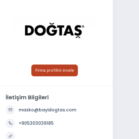
Firma profilini incele
İletişim Bilgileri
masko@bayidogtas.com
+905303039185