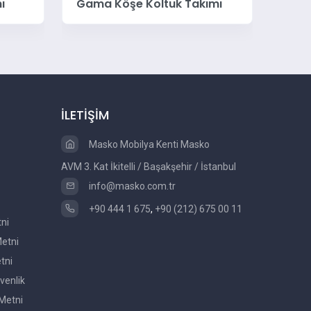
ımı
Bianca Köşe Koltuk Takımı
Whit
İLETİŞİM
Masko Mobilya Kenti Masko
AVM 3. Kat İkitelli / Başakşehir / İstanbul
info@masko.com.tr
+90 444 1 675
,
+90 (212) 675 00 11
tni
etni
tni
venlik
Metni