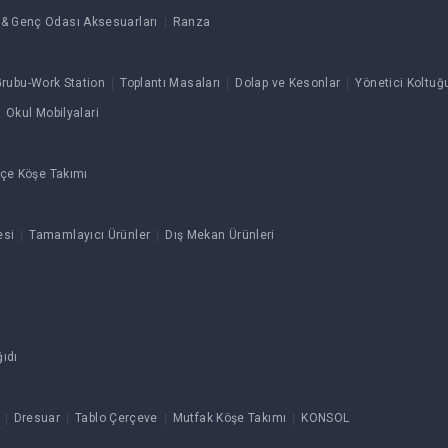
& Genç Odası Aksesuarları
Ranza
rubu-Work Station
Toplantı Masaları
Dolap ve Kesonlar
Yönetici Koltuğ
Okul Mobilyalari
çe Köşe Takımı
esi
Tamamlayıcı Ürünler
Dış Mekan Ürünleri
ıdı
Dresuar
Tablo Çerçeve
Mutfak Köşe Takımı
KONSOL