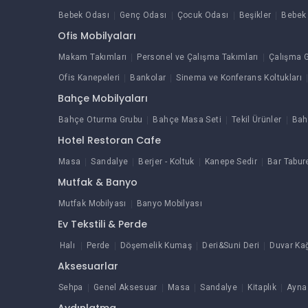
Bebek Odası
Genç Odası
Çocuk Odası
Beşikler
Bebek 
Ofis Mobilyaları
Makam Takımları
Personel ve Çalışma Takımları
Çalışma G
Ofis Kanepeleri
Bankolar
Sinema ve Konferans Koltukları
Bahçe Mobilyaları
Bahçe Oturma Grubu
Bahçe Masa Seti
Tekil Ürünler
Bah
Hotel Restoran Cafe
Masa
Sandalye
Berjer - Koltuk
Kanepe Sedir
Bar Tabur
Mutfak & Banyo
Mutfak Mobilyası
Banyo Mobilyası
Ev Tekstili & Perde
Halı
Perde
Döşemelik Kumaş
Deri&Suni Deri
Duvar Kağ
Aksesuarlar
Sehpa
Genel Aksesuar
Masa
Sandalye
Kitaplık
Ayna
Aydınlatma