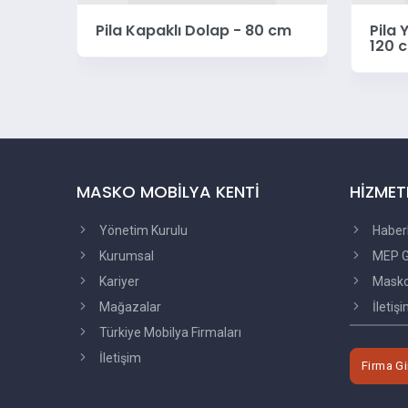
al
Pila Kapaklı Dolap - 80 cm
Pila 
120 
MASKO MOBİLYA KENTİ
HİZMET
Yönetim Kurulu
Haber
Kurumsal
MEP G
Kariyer
Masko'
Mağazalar
İletiş
Türkiye Mobilya Firmaları
İletişim
Firma Gi