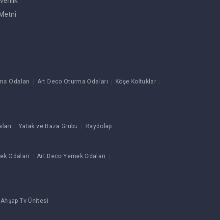
venlik
Metni
ma Odaları
Art Deco Oturma Odaları
Köşe Koltuklar
ları
Yatak ve Baza Grubu
Raydolap
ek Odaları
Art Deco Yemek Odaları
 Ahşap Tv Ünitesi