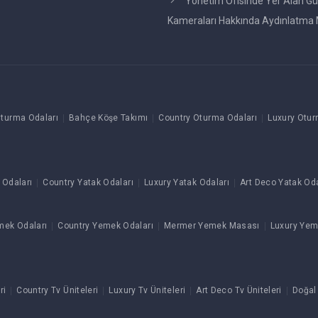
Yönetim Ofisinde Yer Alan Gü
Kameraları Hakkında Aydınlatma 
turma Odaları
Bahçe Köşe Takımı
Country Oturma Odaları
Luxury Otur
 Odaları
Country Yatak Odaları
Luxury Yatak Odaları
Art Deco Yatak Oda
mek Odaları
Country Yemek Odaları
Mermer Yemek Masası
Luxury Yem
ri
Country Tv Üniteleri
Luxury Tv Üniteleri
Art Deco Tv Üniteleri
Doğal