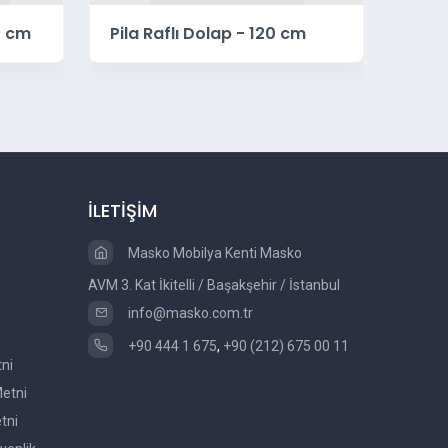
0 cm
Pila Raflı Dolap - 120 cm
Pila
İLETİŞİM
Masko Mobilya Kenti Masko
AVM 3. Kat İkitelli / Başakşehir / İstanbul
info@masko.com.tr
+90 444 1 675
,
+90 (212) 675 00 11
tni
etni
tni