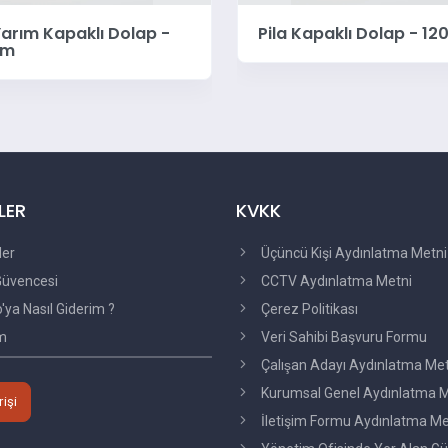
Yarım Kapaklı Dolap -
Pila Kapaklı Dolap - 12
cm
LER
KVKK
ler
Üçüncü Kişi Aydınlatma Metni
üvencesi
CCTV Aydınlatma Metni
ya Nasıl Giderim ?
Çerez Politikası
im
Veri Sahibi Başvuru Formu
Çalışan Adayı Aydınlatma Me
Kurumsal Genel Aydınlatma M
rişi
İletişim Formu Aydınlatma Me