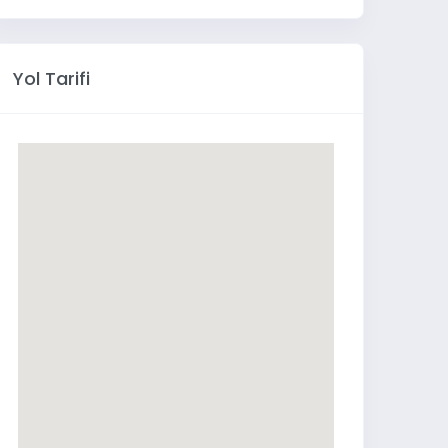
Yol Tarifi
KOMPAKT ARŞİV DOLABI
NİC