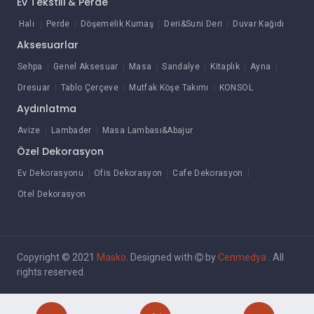
Ev Tekstili & Perde
Halı
Perde
Döşemelik Kumaş
Deri&Suni Deri
Duvar Kağıdı
Aksesuarlar
Sehpa
Genel Aksesuar
Masa
Sandalye
Kitaplık
Ayna
Dresuar
Tablo Çerçeve
Mutfak Köşe Takımı
KONSOL
Aydınlatma
Avize
Lambader
Masa Lambası&Abajur
Özel Dekorasyon
Ev Dekorasyonu
Ofis Dekorasyon
Cafe Dekorasyon
Otel Dekorasyon
Copyright © 2021
Masko
. Designed with
by
Cenmedya
. All
rights reserved.