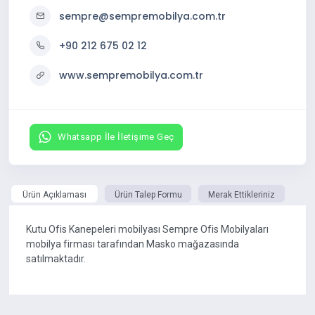
sempre@sempremobilya.com.tr
+90 212 675 02 12
www.sempremobilya.com.tr
Whatsapp İle İletişime Geç
Ürün Açıklaması
Ürün Talep Formu
Merak Ettikleriniz
Kutu Ofis Kanepeleri mobilyası Sempre Ofis Mobilyaları
mobilya firması tarafından Masko mağazasında
satılmaktadır.