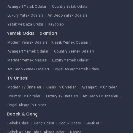
Avangart Yatak Odaları
Country Yatak Odaları
Luxury Yatak Odaları
Art Deco Yatak Odaları
Yatak ve Baza Grubu
Raydolap
Yemek Odası Takımları
Modern Yemek Odaları
Klasik Yemek Odaları
Avangart Yemek Odaları
Country Yemek Odaları
Mermer Yemek Masası
Luxury Yemek Odaları
Art Deco Yemek Odaları
Doğal Ahşap Yemek Odası
TV Ünitesi
Modern Tv Üniteleri
Klasik Tv Üniteleri
Avangart Tv Üniteleri
Country Tv Üniteleri
Luxury Tv Üniteleri
Art Deco Tv Üniteleri
Doğal Ahşap Tv Ünitesi
Bebek & Genç
Bebek Odası
Genç Odası
Çocuk Odası
Beşikler
Bebek & Genç Odası Aksesuarları
Ranza