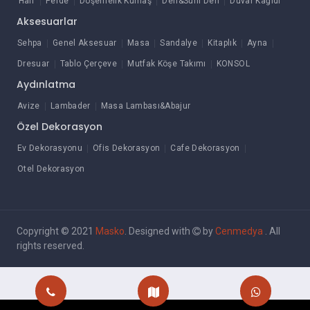
Halı
Perde
Döşemelik Kumaş
Deri&Suni Deri
Duvar Kağıdı
Aksesuarlar
Sehpa
Genel Aksesuar
Masa
Sandalye
Kitaplık
Ayna
Dresuar
Tablo Çerçeve
Mutfak Köşe Takımı
KONSOL
Aydınlatma
Avize
Lambader
Masa Lambası&Abajur
Özel Dekorasyon
Ev Dekorasyonu
Ofis Dekorasyon
Cafe Dekorasyon
Otel Dekorasyon
Copyright © 2021
Masko
. Designed with
by
Cenmedya
. All
rights reserved.