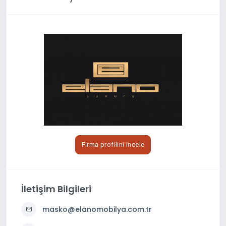
Firma profilini incele
İletişim Bilgileri
masko@elanomobilya.com.tr