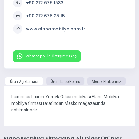
+90 212 675 1533
+90 212 675 25 15
www.elanomobilya.com.tr
Whatsapp İle İletişime Geç
Ürün Açıklaması
Ürün Talep Formu
Merak Ettikleriniz
Luxurious Luxury Yemek Odası mobilyası Elano Mobilya
mobilya firması tarafından Masko mağazasında
satılmaktadır.
Elano Mobilya Firmasına Ait Diğer Ürünler