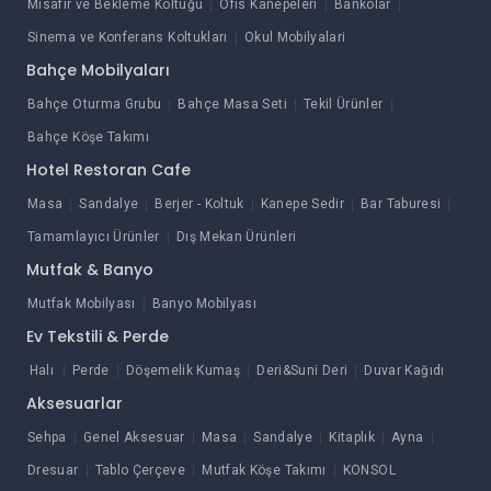
Misafir ve Bekleme Koltuğu
Ofis Kanepeleri
Bankolar
Sinema ve Konferans Koltukları
Okul Mobilyalari
Bahçe Mobilyaları
Bahçe Oturma Grubu
Bahçe Masa Seti
Tekil Ürünler
Bahçe Köşe Takımı
Hotel Restoran Cafe
Masa
Sandalye
Berjer - Koltuk
Kanepe Sedir
Bar Taburesi
Tamamlayıcı Ürünler
Dış Mekan Ürünleri
Mutfak & Banyo
Mutfak Mobilyası
Banyo Mobilyası
Ev Tekstili & Perde
Halı
Perde
Döşemelik Kumaş
Deri&Suni Deri
Duvar Kağıdı
Aksesuarlar
Sehpa
Genel Aksesuar
Masa
Sandalye
Kitaplık
Ayna
Dresuar
Tablo Çerçeve
Mutfak Köşe Takımı
KONSOL