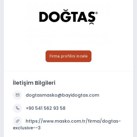
Firma profilini incele
İletişim Bilgileri
dogtasmasko@bayidogtas.com
+90 541 562 93 58
https://www.masko.com.tr/firma/dogtas-
exclusive--3