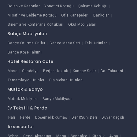
Dolap ve Kesonlar
Yönetici Koltuğu
Çalışma Koltuğu
Misafir ve Bekleme Koltuğu
Ofis Kanepeleri
Bankolar
Sinema ve Konferans Koltukları
Okul Mobilyalari
Bahçe Mobilyaları
Bahçe Oturma Grubu
Bahçe Masa Seti
Tekil Ürünler
Bahçe Köşe Takımı
Hotel Restoran Cafe
Masa
Sandalye
Berjer - Koltuk
Kanepe Sedir
Bar Taburesi
Tamamlayıcı Ürünler
Dış Mekan Ürünleri
Mutfak & Banyo
Mutfak Mobilyası
Banyo Mobilyası
Ev Tekstili & Perde
Halı
Perde
Döşemelik Kumaş
Deri&Suni Deri
Duvar Kağıdı
Aksesuarlar
Sehpa
Genel Aksesuar
Masa
Sandalye
Kitaplık
Ayna