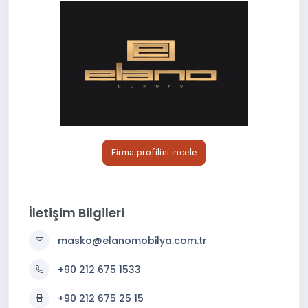
Firma profilini incele
İletişim Bilgileri
masko@elanomobilya.com.tr
+90 212 675 1533
+90 212 675 25 15