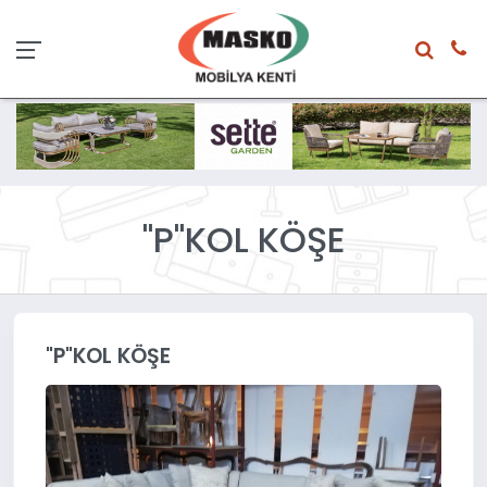
"P"KOL KÖŞE
"P"KOL KÖŞE