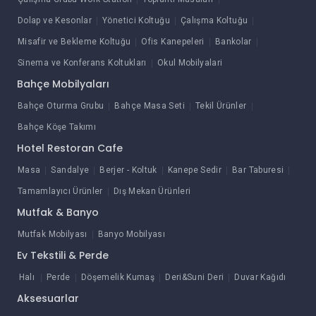
Dolap ve Kesonlar
Yönetici Koltuğu
Çalışma Koltuğu
Misafir ve Bekleme Koltuğu
Ofis Kanepeleri
Bankolar
Sinema ve Konferans Koltukları
Okul Mobilyalari
Bahçe Mobilyaları
Bahçe Oturma Grubu
Bahçe Masa Seti
Tekil Ürünler
Bahçe Köşe Takımı
Hotel Restoran Cafe
Masa
Sandalye
Berjer - Koltuk
Kanepe Sedir
Bar Taburesi
Tamamlayıcı Ürünler
Dış Mekan Ürünleri
Mutfak & Banyo
Mutfak Mobilyası
Banyo Mobilyası
Ev Tekstili & Perde
Halı
Perde
Döşemelik Kumaş
Deri&Suni Deri
Duvar Kağıdı
Aksesuarlar