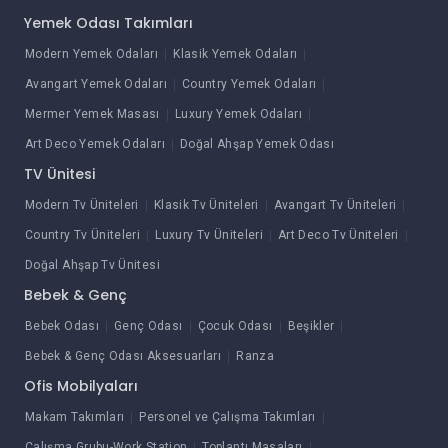
Yemek Odası Takımları
Modern Yemek Odaları
Klasik Yemek Odaları
Avangart Yemek Odaları
Country Yemek Odaları
Mermer Yemek Masası
Luxury Yemek Odaları
Art Deco Yemek Odaları
Doğal Ahşap Yemek Odası
TV Ünitesi
Modern Tv Üniteleri
Klasik Tv Üniteleri
Avangart Tv Üniteleri
Country Tv Üniteleri
Luxury Tv Üniteleri
Art Deco Tv Üniteleri
Doğal Ahşap Tv Ünitesi
Bebek & Genç
Bebek Odası
Genç Odası
Çocuk Odası
Beşikler
Bebek & Genç Odası Aksesuarları
Ranza
Ofis Mobilyaları
Makam Takımları
Personel ve Çalışma Takımları
Çalışma Grubu-Work Station
Toplantı Masaları