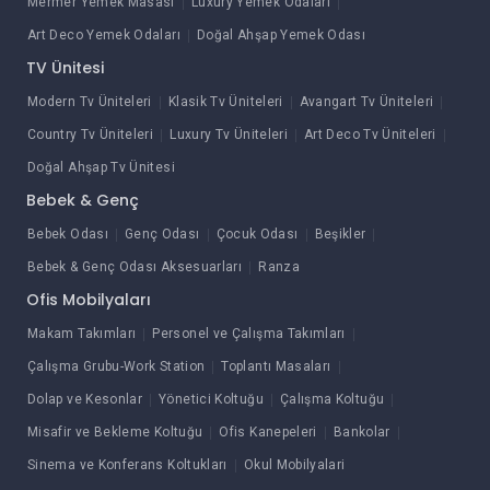
Mermer Yemek Masası
Luxury Yemek Odaları
Art Deco Yemek Odaları
Doğal Ahşap Yemek Odası
TV Ünitesi
Modern Tv Üniteleri
Klasik Tv Üniteleri
Avangart Tv Üniteleri
Country Tv Üniteleri
Luxury Tv Üniteleri
Art Deco Tv Üniteleri
Doğal Ahşap Tv Ünitesi
Bebek & Genç
Bebek Odası
Genç Odası
Çocuk Odası
Beşikler
Bebek & Genç Odası Aksesuarları
Ranza
Ofis Mobilyaları
Makam Takımları
Personel ve Çalışma Takımları
Çalışma Grubu-Work Station
Toplantı Masaları
Dolap ve Kesonlar
Yönetici Koltuğu
Çalışma Koltuğu
Misafir ve Bekleme Koltuğu
Ofis Kanepeleri
Bankolar
Sinema ve Konferans Koltukları
Okul Mobilyalari