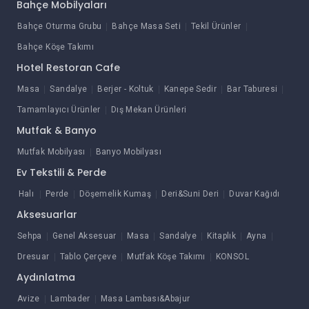
Bahçe Mobilyaları
Bahçe Oturma Grubu
Bahçe Masa Seti
Tekil Ürünler
Bahçe Köşe Takımı
Hotel Restoran Cafe
Masa
Sandalye
Berjer - Koltuk
Kanepe Sedir
Bar Taburesi
Tamamlayıcı Ürünler
Dış Mekan Ürünleri
Mutfak & Banyo
Mutfak Mobilyası
Banyo Mobilyası
Ev Tekstili & Perde
Halı
Perde
Döşemelik Kumaş
Deri&Suni Deri
Duvar Kağıdı
Aksesuarlar
Sehpa
Genel Aksesuar
Masa
Sandalye
Kitaplık
Ayna
Dresuar
Tablo Çerçeve
Mutfak Köşe Takımı
KONSOL
Aydınlatma
Avize
Lambader
Masa Lambası&Abajur