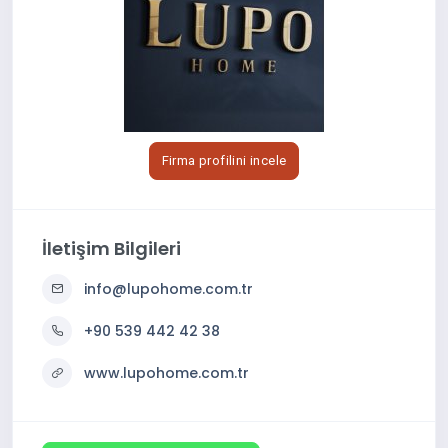
Firma profilini incele
İletişim Bilgileri
info@lupohome.com.tr
+90 539 442 42 38
www.lupohome.com.tr