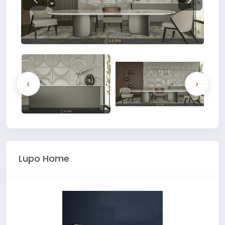
‹
›
Lupo Home