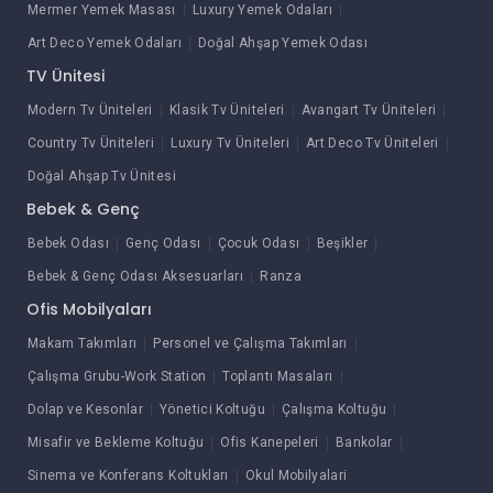
Mermer Yemek Masası
Luxury Yemek Odaları
Art Deco Yemek Odaları
Doğal Ahşap Yemek Odası
TV Ünitesi
Modern Tv Üniteleri
Klasik Tv Üniteleri
Avangart Tv Üniteleri
Country Tv Üniteleri
Luxury Tv Üniteleri
Art Deco Tv Üniteleri
Doğal Ahşap Tv Ünitesi
Bebek & Genç
Bebek Odası
Genç Odası
Çocuk Odası
Beşikler
Bebek & Genç Odası Aksesuarları
Ranza
Ofis Mobilyaları
Makam Takımları
Personel ve Çalışma Takımları
Çalışma Grubu-Work Station
Toplantı Masaları
Dolap ve Kesonlar
Yönetici Koltuğu
Çalışma Koltuğu
Misafir ve Bekleme Koltuğu
Ofis Kanepeleri
Bankolar
Sinema ve Konferans Koltukları
Okul Mobilyalari