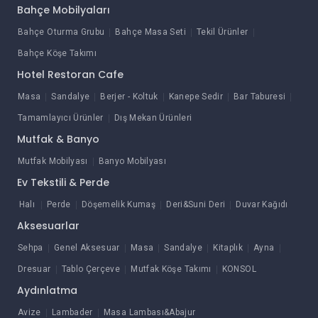
Bahçe Mobilyaları
Bahçe Oturma Grubu
Bahçe Masa Seti
Tekil Ürünler
Bahçe Köşe Takımı
Hotel Restoran Cafe
Masa
Sandalye
Berjer - Koltuk
Kanepe Sedir
Bar Taburesi
Tamamlayıcı Ürünler
Dış Mekan Ürünleri
Mutfak & Banyo
Mutfak Mobilyası
Banyo Mobilyası
Ev Tekstili & Perde
Halı
Perde
Döşemelik Kumaş
Deri&Suni Deri
Duvar Kağıdı
Aksesuarlar
Sehpa
Genel Aksesuar
Masa
Sandalye
Kitaplık
Ayna
Dresuar
Tablo Çerçeve
Mutfak Köşe Takımı
KONSOL
Aydınlatma
Avize
Lambader
Masa Lambası&Abajur