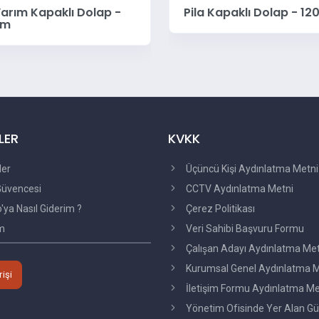
Yarım Kapaklı Dolap -
Pila Kapaklı Dolap - 12
cm
LER
KVKK
ler
Üçüncü Kişi Aydınlatma Metni
üvencesi
CCTV Aydınlatma Metni
ya Nasıl Giderim ?
Çerez Politikası
im
Veri Sahibi Başvuru Formu
Çalışan Adayı Aydınlatma Me
Kurumsal Genel Aydınlatma M
rişi
İletişim Formu Aydınlatma Me
Yönetim Ofisinde Yer Alan Gü