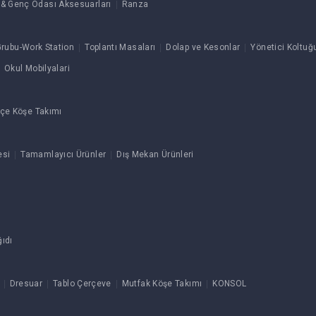
& Genç Odası Aksesuarları
Ranza
rubu-Work Station
Toplantı Masaları
Dolap ve Kesonlar
Yönetici Koltuğ
Okul Mobilyalari
çe Köşe Takımı
esi
Tamamlayıcı Ürünler
Dış Mekan Ürünleri
ıdı
Dresuar
Tablo Çerçeve
Mutfak Köşe Takımı
KONSOL