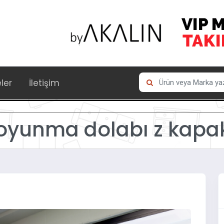
eler
İletişim
oyunma dolabı z kapak