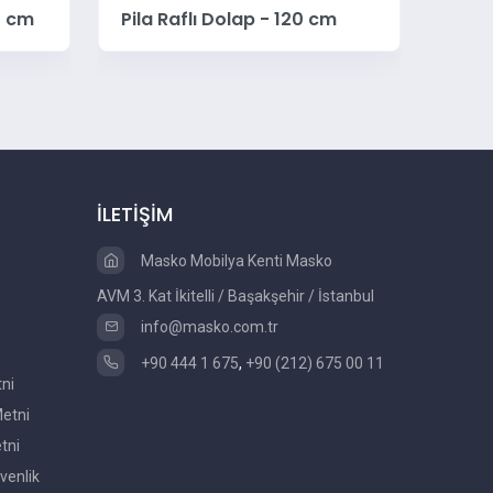
0 cm
Pila Raflı Dolap - 120 cm
Pila
İLETİŞİM
Masko Mobilya Kenti Masko
AVM 3. Kat İkitelli / Başakşehir / İstanbul
info@masko.com.tr
+90 444 1 675
,
+90 (212) 675 00 11
tni
etni
tni
venlik