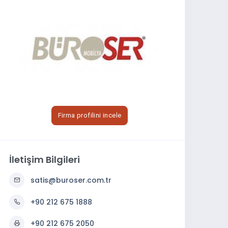
Firma profilini incele
İletişim Bilgileri
satis@buroser.com.tr
+90 212 675 1888
+90 212 675 2050