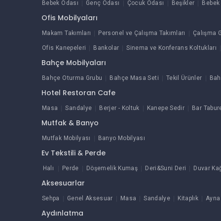
Bebek Odası
Genç Odası
Çocuk Odası
Beşikler
Bebek 
Ofis Mobilyaları
Makam Takımları
Personel ve Çalışma Takımları
Çalışma G
Ofis Kanepeleri
Bankolar
Sinema ve Konferans Koltukları
Bahçe Mobilyaları
Bahçe Oturma Grubu
Bahçe Masa Seti
Tekil Ürünler
Bah
Hotel Restoran Cafe
Masa
Sandalye
Berjer - Koltuk
Kanepe Sedir
Bar Tabur
Mutfak & Banyo
Mutfak Mobilyası
Banyo Mobilyası
Ev Tekstili & Perde
Halı
Perde
Döşemelik Kumaş
Deri&Suni Deri
Duvar Kağ
Aksesuarlar
Sehpa
Genel Aksesuar
Masa
Sandalye
Kitaplık
Ayna
Aydınlatma