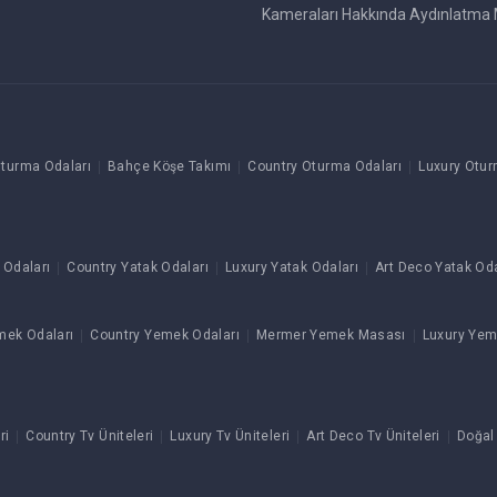
Kameraları Hakkında Aydınlatma 
turma Odaları
Bahçe Köşe Takımı
Country Oturma Odaları
Luxury Otur
 Odaları
Country Yatak Odaları
Luxury Yatak Odaları
Art Deco Yatak Oda
mek Odaları
Country Yemek Odaları
Mermer Yemek Masası
Luxury Yem
ri
Country Tv Üniteleri
Luxury Tv Üniteleri
Art Deco Tv Üniteleri
Doğal