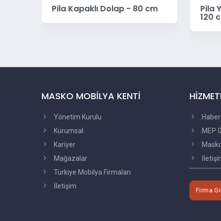
al
Pila Kapaklı Dolap - 80 cm
Pila 
120 
MASKO MOBİLYA KENTİ
HİZMET
Yönetim Kurulu
Haber
Kurumsal
MEP G
Kariyer
Masko'
Mağazalar
İletiş
Türkiye Mobilya Firmaları
İletişim
Firma Gi