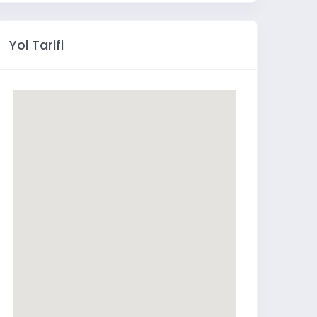
Yol Tarifi
Çok gözlü dolap
Lam