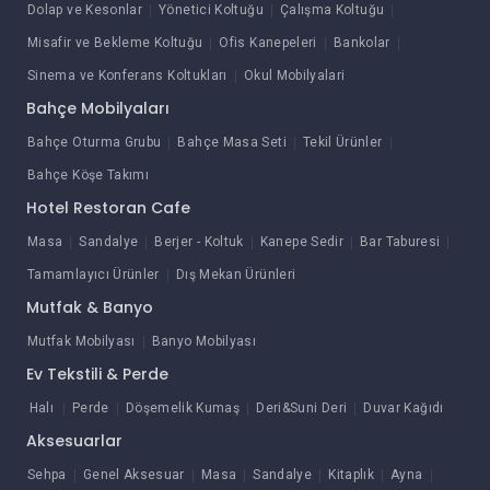
Dolap ve Kesonlar
Yönetici Koltuğu
Çalışma Koltuğu
Misafir ve Bekleme Koltuğu
Ofis Kanepeleri
Bankolar
Sinema ve Konferans Koltukları
Okul Mobilyalari
Bahçe Mobilyaları
Bahçe Oturma Grubu
Bahçe Masa Seti
Tekil Ürünler
Bahçe Köşe Takımı
Hotel Restoran Cafe
Masa
Sandalye
Berjer - Koltuk
Kanepe Sedir
Bar Taburesi
Tamamlayıcı Ürünler
Dış Mekan Ürünleri
Mutfak & Banyo
Mutfak Mobilyası
Banyo Mobilyası
Ev Tekstili & Perde
Halı
Perde
Döşemelik Kumaş
Deri&Suni Deri
Duvar Kağıdı
Aksesuarlar
Sehpa
Genel Aksesuar
Masa
Sandalye
Kitaplık
Ayna