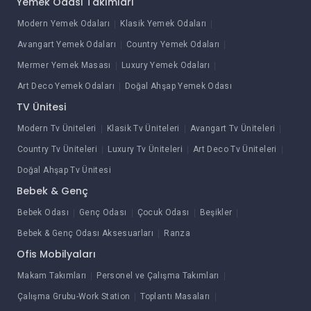
Yemek Odası Takımları
Modern Yemek Odaları
Klasik Yemek Odaları
Avangart Yemek Odaları
Country Yemek Odaları
Mermer Yemek Masası
Luxury Yemek Odaları
Art Deco Yemek Odaları
Doğal Ahşap Yemek Odası
TV Ünitesi
Modern Tv Üniteleri
Klasik Tv Üniteleri
Avangart Tv Üniteleri
Country Tv Üniteleri
Luxury Tv Üniteleri
Art Deco Tv Üniteleri
Doğal Ahşap Tv Ünitesi
Bebek & Genç
Bebek Odası
Genç Odası
Çocuk Odası
Beşikler
Bebek & Genç Odası Aksesuarları
Ranza
Ofis Mobilyaları
Makam Takımları
Personel ve Çalışma Takımları
Çalışma Grubu-Work Station
Toplantı Masaları