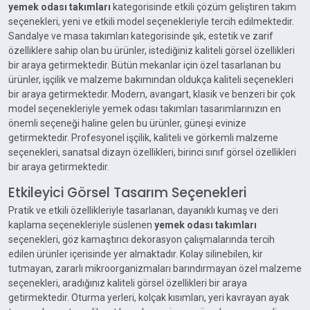
yemek odası takımları
kategorisinde etkili çözüm geliştiren takım
seçenekleri, yeni ve etkili model seçenekleriyle tercih edilmektedir.
Sandalye ve masa takımları kategorisinde şık, estetik ve zarif
özelliklere sahip olan bu ürünler, istediğiniz kaliteli görsel özellikleri
bir araya getirmektedir. Bütün mekanlar için özel tasarlanan bu
ürünler, işçilik ve malzeme bakımından oldukça kaliteli seçenekleri
bir araya getirmektedir. Modern, avangart, klasik ve benzeri bir çok
model seçenekleriyle yemek odası takımları tasarımlarınızın en
önemli seçeneği haline gelen bu ürünler, güneşi evinize
getirmektedir. Profesyonel işçilik, kaliteli ve görkemli malzeme
seçenekleri, sanatsal dizayn özellikleri, birinci sınıf görsel özellikleri
bir araya getirmektedir.
Etkileyici Görsel Tasarım Seçenekleri
Pratik ve etkili özellikleriyle tasarlanan, dayanıklı kumaş ve deri
kaplama seçenekleriyle süslenen
yemek odası takımları
seçenekleri, göz kamaştırıcı dekorasyon çalışmalarında tercih
edilen ürünler içerisinde yer almaktadır. Kolay silinebilen, kir
tutmayan, zararlı mikroorganizmaları barındırmayan özel malzeme
seçenekleri, aradığınız kaliteli görsel özellikleri bir araya
getirmektedir. Oturma yerleri, kolçak kısımları, yeri kavrayan ayak