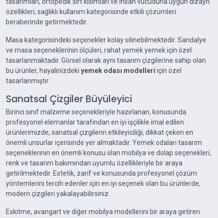
tasarımları, ortopedik sırt kısımları ve insan vücuduna uygun dizayn
özellikleri, sağlıklı kullanım kategorisinde etkili çözümleri
beraberinde getirmektedir.
Masa kategorisindeki seçenekler kolay silinebilmektedir. Sandalye
ve masa seçeneklerinin ölçüleri, rahat yemek yemek için özel
tasarlanmaktadır. Görsel olarak aynı tasarım çizgilerine sahip olan
bu ürünler, hayalinizdeki
yemek odası modelleri
için özel
tasarlanmıştır.
Sanatsal Çizgiler Büyüleyici
Birinci sınıf malzeme seçenekleriyle hazırlanan, konusunda
profesyonel elemanlar tarafından en iyi işçilikle imal edilen
ürünlerimizde, sanatsal çizgilerin etkileyiciliği, dikkat çeken en
önemli unsurlar içerisinde yer almaktadır. Yemek odaları tasarım
seçeneklerinin en önemli konusu olan mobilya ve dolap seçenekleri,
renk ve tasarım bakımından uyumlu özellikleriyle bir araya
getirilmektedir. Estetik, zarif ve konusunda profesyonel çözüm
yöntemlerini tercih edenler için en iyi seçenek olan bu ürünlerde,
modern çizgileri yakalayabilirsiniz.
Eskitme, avangart ve diğer mobilya modellerini bir araya getiren