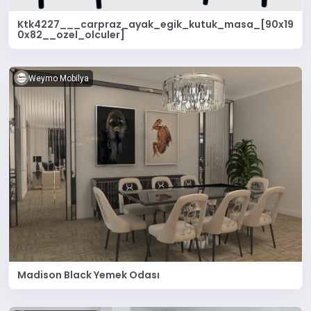
Ktk4227___carpraz_ayak_egik_kutuk_masa_[90x19
0x82__ozel_olculer]
Weymo Mobilya
Madison Black Yemek Odası