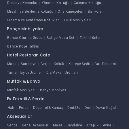
Dolap ve Kesonlar
Yönetici Koltuğu
Çalışma Koltuğu
Misafir ve Bekleme Koltuğu
Ofis Kanepeleri
Bankolar
Sinema ve Konferans Koltukları
Okul Mobilyalari
Bahçe Mobilyaları
Bahçe Oturma Grubu
Bahçe Masa Seti
Tekil Ürünler
Bahçe Köşe Takımı
Hotel Restoran Cafe
Masa
Sandalye
Berjer - Koltuk
Kanepe Sedir
Bar Taburesi
Tamamlayıcı Ürünler
Dış Mekan Ürünleri
Mutfak & Banyo
Mutfak Mobilyası
Banyo Mobilyası
Ev Tekstili & Perde
Halı
Perde
Döşemelik Kumaş
Deri&Suni Deri
Duvar Kağıdı
Aksesuarlar
Sehpa
Genel Aksesuar
Masa
Sandalye
Kitaplık
Ayna