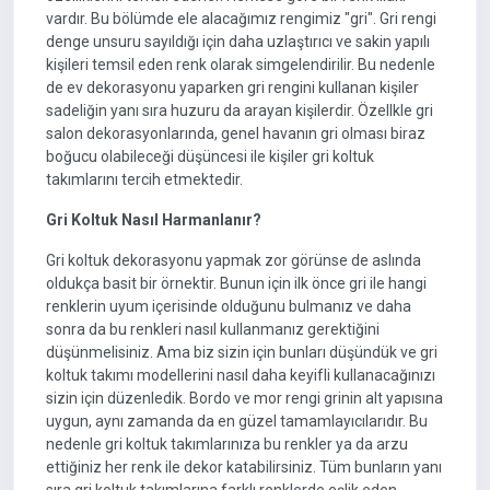
vardır. Bu bölümde ele alacağımız rengimiz "gri". Gri rengi
denge unsuru sayıldığı için daha uzlaştırıcı ve sakin yapılı
kişileri temsil eden renk olarak simgelendirilir. Bu nedenle
de ev dekorasyonu yaparken gri rengini kullanan kişiler
sadeliğin yanı sıra huzuru da arayan kişilerdir. Özellkle gri
salon dekorasyonlarında, genel havanın gri olması biraz
boğucu olabileceği düşüncesi ile kişiler gri koltuk
takımlarını tercih etmektedir.
Gri Koltuk Nasıl Harmanlanır?
Gri koltuk dekorasyonu yapmak zor görünse de aslında
oldukça basit bir örnektir. Bunun için ilk önce gri ile hangi
renklerin uyum içerisinde olduğunu bulmanız ve daha
sonra da bu renkleri nasıl kullanmanız gerektiğini
düşünmelisiniz. Ama biz sizin için bunları düşündük ve gri
koltuk takımı modellerini nasıl daha keyifli kullanacağınızı
sizin için düzenledik. Bordo ve mor rengi grinin alt yapısına
uygun, aynı zamanda da en güzel tamamlayıcılarıdır. Bu
nedenle gri koltuk takımlarınıza bu renkler ya da arzu
ettiğiniz her renk ile dekor katabilirsiniz. Tüm bunların yanı