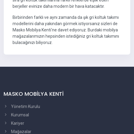
sıra gri koltuk takımlarına farklı renklerde eşlik eden
berjeller evinize daha modern bir hava katacaktır.
Birbirinden farklı ve aynı zamanda da şık gri koltuk takımı
modellerini daha yakından görmek istiyorsanız sizleri de
Masko Mobilya Kenti'ne davet ediyoruz. Burdaki mobilya
mağazalarımızın hepsinden istediğiniz gri koltuk takımını
bulacağınızı biliyoruz.
MASKO MOBİLYA KENTİ
Yönetim Kurulu
Kurumsal
Kariyer
Mağazalar