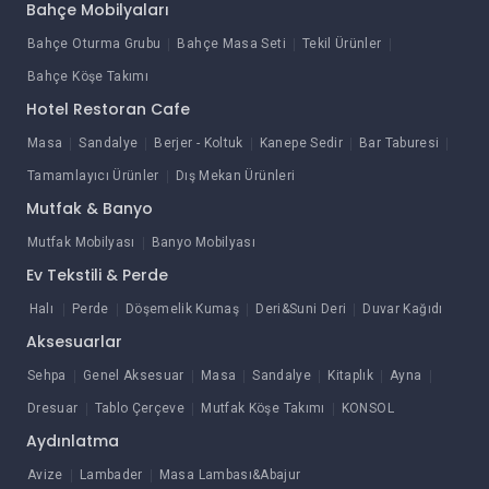
Bahçe Mobilyaları
Bahçe Oturma Grubu
Bahçe Masa Seti
Tekil Ürünler
Bahçe Köşe Takımı
Hotel Restoran Cafe
Masa
Sandalye
Berjer - Koltuk
Kanepe Sedir
Bar Taburesi
Tamamlayıcı Ürünler
Dış Mekan Ürünleri
Mutfak & Banyo
Mutfak Mobilyası
Banyo Mobilyası
Ev Tekstili & Perde
Halı
Perde
Döşemelik Kumaş
Deri&Suni Deri
Duvar Kağıdı
Aksesuarlar
Sehpa
Genel Aksesuar
Masa
Sandalye
Kitaplık
Ayna
Dresuar
Tablo Çerçeve
Mutfak Köşe Takımı
KONSOL
Aydınlatma
Avize
Lambader
Masa Lambası&Abajur