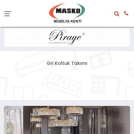
Gri Koltuk Takımı
Gri koltuk takımları her renk ile uyum sağlayabileceği için ev
dekorasyonun aranılan parçasıdır. En şık gri koltukları
yakından incelemek için Masko'ya gelin.