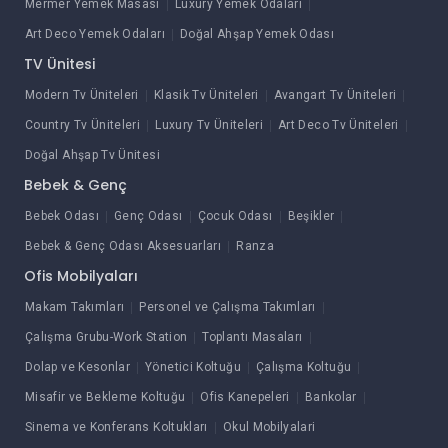
Mermer Yemek Masası
Luxury Yemek Odaları
Art Deco Yemek Odaları
Doğal Ahşap Yemek Odası
TV Ünitesi
Modern Tv Üniteleri
Klasik Tv Üniteleri
Avangart Tv Üniteleri
Country Tv Üniteleri
Luxury Tv Üniteleri
Art Deco Tv Üniteleri
Doğal Ahşap Tv Ünitesi
Bebek & Genç
Bebek Odası
Genç Odası
Çocuk Odası
Beşikler
Bebek & Genç Odası Aksesuarları
Ranza
Ofis Mobilyaları
Makam Takımları
Personel ve Çalışma Takımları
Çalışma Grubu-Work Station
Toplantı Masaları
Dolap ve Kesonlar
Yönetici Koltuğu
Çalışma Koltuğu
Misafir ve Bekleme Koltuğu
Ofis Kanepeleri
Bankolar
Sinema ve Konferans Koltukları
Okul Mobilyalari