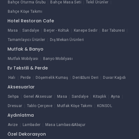
Bahçe Oturma Grubu
Bahçe Masa Seti
Tekil Ürünler
Bahçe Köşe Takımı
Hotel Restoran Cafe
Masa
Sandalye
Berjer - Koltuk
Kanepe Sedir
Bar Taburesi
Tamamlayıcı Ürünler
Dış Mekan Ürünleri
Mutfak & Banyo
Mutfak Mobilyası
Banyo Mobilyası
Ev Tekstili & Perde
Halı
Perde
Döşemelik Kumaş
Deri&Suni Deri
Duvar Kağıdı
Aksesuarlar
Sehpa
Genel Aksesuar
Masa
Sandalye
Kitaplık
Ayna
Dresuar
Tablo Çerçeve
Mutfak Köşe Takımı
KONSOL
Aydınlatma
Avize
Lambader
Masa Lambası&Abajur
Özel Dekorasyon