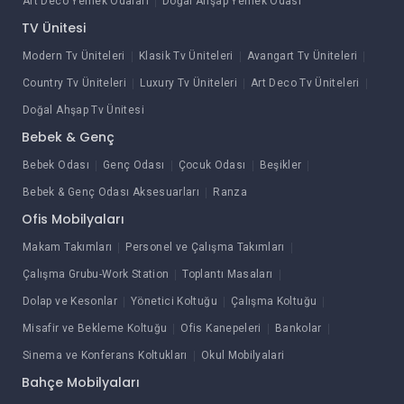
Art Deco Yemek Odaları
Doğal Ahşap Yemek Odası
TV Ünitesi
Modern Tv Üniteleri
Klasik Tv Üniteleri
Avangart Tv Üniteleri
Country Tv Üniteleri
Luxury Tv Üniteleri
Art Deco Tv Üniteleri
Doğal Ahşap Tv Ünitesi
Bebek & Genç
Bebek Odası
Genç Odası
Çocuk Odası
Beşikler
Bebek & Genç Odası Aksesuarları
Ranza
Ofis Mobilyaları
Makam Takımları
Personel ve Çalışma Takımları
Çalışma Grubu-Work Station
Toplantı Masaları
Dolap ve Kesonlar
Yönetici Koltuğu
Çalışma Koltuğu
Misafir ve Bekleme Koltuğu
Ofis Kanepeleri
Bankolar
Sinema ve Konferans Koltukları
Okul Mobilyalari
Bahçe Mobilyaları