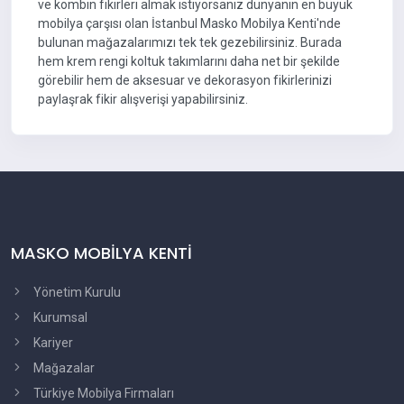
ve kombin fikirleri almak istiyorsanız dünyanın en büyük
mobilya çarşısı olan İstanbul Masko Mobilya Kenti'nde
bulunan mağazalarımızı tek tek gezebilirsiniz. Burada
hem krem rengi koltuk takımlarını daha net bir şekilde
görebilir hem de aksesuar ve dekorasyon fikirlerinizi
paylaşrak fikir alışverişi yapabilirsiniz.
MASKO MOBİLYA KENTİ
Yönetim Kurulu
Kurumsal
Kariyer
Mağazalar
Türkiye Mobilya Firmaları