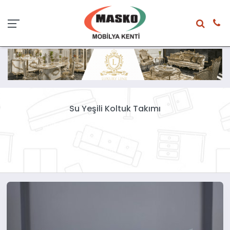
Su Yeşili Koltuk Takımı
Su yeşili koltuk ve su yeşili koltuk takımları 2020 senesinin
de trendi. En güzel ve şık koltuk takımları için Masko'ya
uğrayınız.