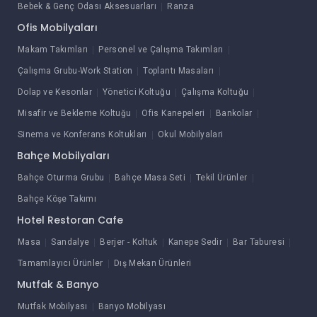
Bebek & Genç Odası Aksesuarları
Ranza
Ofis Mobilyaları
Makam Takımları
Personel ve Çalışma Takımları
Çalışma Grubu-Work Station
Toplantı Masaları
Dolap ve Kesonlar
Yönetici Koltuğu
Çalışma Koltuğu
Misafir ve Bekleme Koltuğu
Ofis Kanepeleri
Bankolar
Sinema ve Konferans Koltukları
Okul Mobilyalari
Bahçe Mobilyaları
Bahçe Oturma Grubu
Bahçe Masa Seti
Tekil Ürünler
Bahçe Köşe Takımı
Hotel Restoran Cafe
Masa
Sandalye
Berjer - Koltuk
Kanepe Sedir
Bar Taburesi
Tamamlayıcı Ürünler
Dış Mekan Ürünleri
Mutfak & Banyo
Mutfak Mobilyası
Banyo Mobilyası